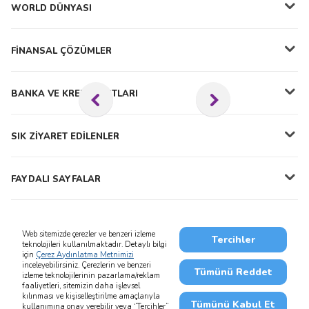
WORLD DÜNYASI
FİNANSAL ÇÖZÜMLER
BANKA VE KREDİ KARTLARI
SIK ZİYARET EDİLENLER
FAYDALI SAYFALAR
Web sitemizde çerezler ve benzeri izleme
Tercihler
teknolojileri kullanılmaktadır. Detaylı bilgi
için
Çerez Aydınlatma Metnimizi
0850 222 0 444
444 0 444
inceleyebilirsiniz. Çerezlerin ve benzeri
Tümünü Reddet
izleme teknolojilerinin pazarlama/reklam
faaliyetleri, sitemizin daha işlevsel
kılınması ve kişiselleştirilme amaçlarıyla
Tümünü Kabul Et
kullanımına onay verebilir veya ‘’Tercihler’’