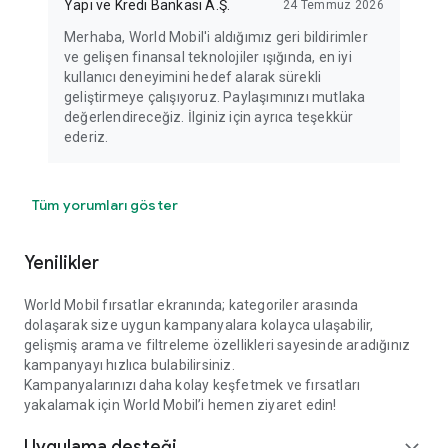
Yapı ve Kredi Bankası A.Ş.
24 Temmuz 2026
Merhaba, World Mobil'i aldığımız geri bildirimler
ve gelişen finansal teknolojiler ışığında, en iyi
kullanıcı deneyimini hedef alarak sürekli
geliştirmeye çalışıyoruz. Paylaşımınızı mutlaka
değerlendireceğiz. İlginiz için ayrıca teşekkür
ederiz.
Tüm yorumları göster
Yenilikler
World Mobil fırsatlar ekranında; kategoriler arasında
dolaşarak size uygun kampanyalara kolayca ulaşabilir,
gelişmiş arama ve filtreleme özellikleri sayesinde aradığınız
kampanyayı hızlıca bulabilirsiniz.
Kampanyalarınızı daha kolay keşfetmek ve fırsatları
yakalamak için World Mobil’i hemen ziyaret edin!
Uygulama desteği
expand_more