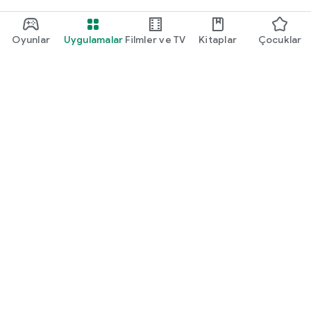
Oyunlar
Uygulamalar
Filmler ve TV
Kitaplar
Çocuklar
Google Play
Play Pass
Play Puanları
Hediye kartları
Kullan
Geri ödeme politikası
Çocuklar ve aile