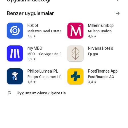
Benzer uygulamalar
arrow_forward
Fizbot
Millenniumbcp
Makswin Real Estate Technologies
Millenniumbcp
4,6
4,6
star
star
my MEO
Nirvana Hotels
MEO – Serviços de Comunicações e Multimédia, S.A.
Epigra
3,9
star
Philips Lumea IPL
PostFinance App
Philips Consumer Lifestyle B.V.
PostFinance AG
4,6
3,4
star
star
flag
Uygunsuz olarak işaretle