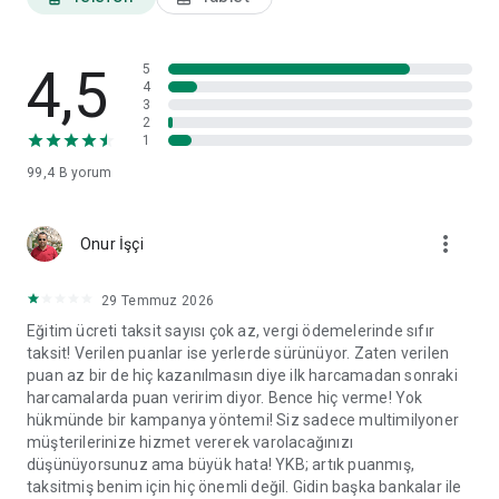
ayarları ve veri paylaşım izinleri gibi tercihlerinizi görüntüleyip
ilgili başlıklar altında değişikliklerinizi yapabilirsiniz.
4,5
World Mobil'i yorumlarınız doğrultusunda geliştirmeye devam
5
4
edeceğiz.
3
2
1
99,4 B
yorum
more_vert
Onur İşçi
29 Temmuz 2026
Eğitim ücreti taksit sayısı çok az, vergi ödemelerinde sıfır
taksit! Verilen puanlar ise yerlerde sürünüyor. Zaten verilen
puan az bir de hiç kazanılmasın diye ilk harcamadan sonraki
harcamalarda puan veririm diyor. Bence hiç verme! Yok
hükmünde bir kampanya yöntemi! Siz sadece multimilyoner
müşterilerinize hizmet vererek varolacağınızı
düşünüyorsunuz ama büyük hata! YKB; artık puanmış,
taksitmiş benim için hiç önemli değil. Gidin başka bankalar ile