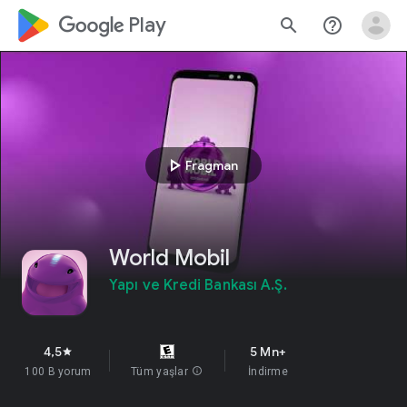
google_logo Play
search
help_outline
play_arrow
Fragman
World Mobil
Yapı ve Kredi Bankası A.Ş.
4,5
5 Mn+
star
100 B yorum
Tüm yaşlar
info
İndirme