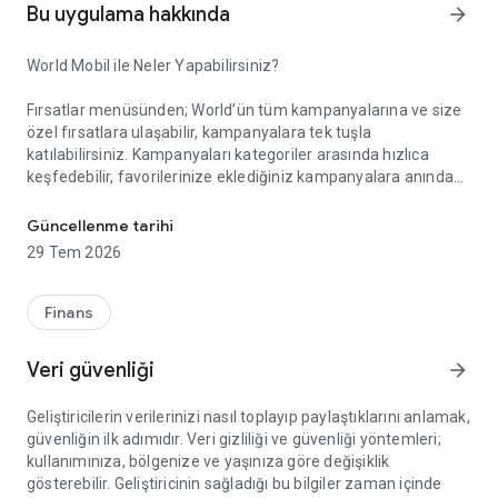
Bu uygulama hakkında
arrow_forward
World Mobil ile Neler Yapabilirsiniz?
Fırsatlar menüsünden; World’ün tüm kampanyalarına ve size
özel fırsatlara ulaşabilir, kampanyalara tek tuşla
katılabilirsiniz. Kampanyaları kategoriler arasında hızlıca
keşfedebilir, favorilerinize eklediğiniz kampanyalara anında
Akıllı Alışverişin Yeni Adı: World Mobil!
erişebilirsiniz. Gelişmiş arama ve filtreleme özellikleriyle
aradığınız kampanyayı kolayca bulabilir, kampanya
Güncellenme tarihi
katılımlarınızı, kazanım süreçlerinizi ve elde ettiğiniz puan ile
29 Tem 2026
indirimleri anlık olarak takip edebilirsiniz.
Finans
Kazandıklarım menüsünden; Kredi kartlarınız, TLcard’larınız
ve ön ödemeli kartlarınızla gerçekleştirdiğiniz işlemlerinizden
Veri güvenliği
arrow_forward
kazandığınız puan ve indirimleri görüntüleyebilir, harcadığınız
puanların detayına erişebilirsiniz.
Geliştiricilerin verilerinizi nasıl toplayıp paylaştıklarını anlamak,
güvenliğin ilk adımıdır. Veri gizliliği ve güvenliği yöntemleri;
kullanımınıza, bölgenize ve yaşınıza göre değişiklik
World Pay menüsünden; QR Kod ile Öde özelliği sayesinde
gösterebilir. Geliştiricinin sağladığı bu bilgiler zaman içinde
kart veya hesabınızdan zahmetsizce ödeme yapabilirsiniz.