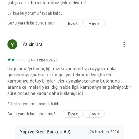
çalışın artık bu sistemimiz çöktü diyor !!!
67
kişi bu yorumu faydalı buldu
Evet
Hayır
Bunu yararlı buldunuz mu?
more_vert
Yalcin Ural
24 Haziran 2026
Uygulama'yı her açtığımızda var olan bazı uygulamalar
görünmüyor,sonra tekrar geliyor,tekrar gidiyor,bazen
kampanya detay bilgileri eksik yazılıyor,arama butonuna
arama kelimeleri yazıldığı halde ilgili kampanyalar gelmiyor,bir
süre öncesine kadar daha kullanışlı idi.
8
kişi bu yorumu faydalı buldu
Evet
Hayır
Bunu yararlı buldunuz mu?
Yapı ve Kredi Bankası A.Ş.
26 Haziran 2026