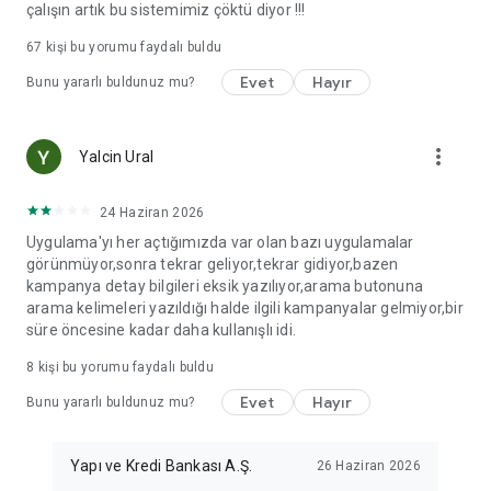
çalışın artık bu sistemimiz çöktü diyor !!!
67
kişi bu yorumu faydalı buldu
Evet
Hayır
Bunu yararlı buldunuz mu?
more_vert
Yalcin Ural
24 Haziran 2026
Uygulama'yı her açtığımızda var olan bazı uygulamalar
görünmüyor,sonra tekrar geliyor,tekrar gidiyor,bazen
kampanya detay bilgileri eksik yazılıyor,arama butonuna
arama kelimeleri yazıldığı halde ilgili kampanyalar gelmiyor,bir
süre öncesine kadar daha kullanışlı idi.
8
kişi bu yorumu faydalı buldu
Evet
Hayır
Bunu yararlı buldunuz mu?
Yapı ve Kredi Bankası A.Ş.
26 Haziran 2026