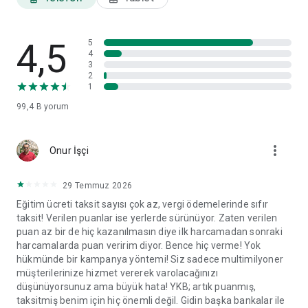
ayarları ve veri paylaşım izinleri gibi tercihlerinizi görüntüleyip
ilgili başlıklar altında değişikliklerinizi yapabilirsiniz.
4,5
World Mobil'i yorumlarınız doğrultusunda geliştirmeye devam
5
4
edeceğiz.
3
2
1
99,4 B
yorum
more_vert
Onur İşçi
29 Temmuz 2026
Eğitim ücreti taksit sayısı çok az, vergi ödemelerinde sıfır
taksit! Verilen puanlar ise yerlerde sürünüyor. Zaten verilen
puan az bir de hiç kazanılmasın diye ilk harcamadan sonraki
harcamalarda puan veririm diyor. Bence hiç verme! Yok
hükmünde bir kampanya yöntemi! Siz sadece multimilyoner
müşterilerinize hizmet vererek varolacağınızı
düşünüyorsunuz ama büyük hata! YKB; artık puanmış,
taksitmiş benim için hiç önemli değil. Gidin başka bankalar ile