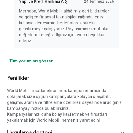
Yapı ve Kredi Bankası A.Ş.
24 Temmuz 2026
Merhaba, World Mobil'i aldığımız geri bildirimler
ve gelişen finansal teknolojiler ışığında, en iyi
kullanıcı deneyimini hedef alarak sürekli
geliştirmeye çalışıyoruz. Paylaşımınızı mutlaka
değerlendireceğiz. İlginiz için ayrıca teşekkür
ederiz.
Tüm yorumları göster
Yenilikler
World Mobil fırsatlar ekranında; kategoriler arasında
dolaşarak size uygun kampanyalara kolayca ulaşabilir,
gelişmiş arama ve filtreleme özellikleri sayesinde aradığınız
kampanyayı hızlıca bulabilirsiniz.
Kampanyalarınızı daha kolay keşfetmek ve fırsatları
yakalamak için World Mobil’i hemen ziyaret edin!
Uygulama desteği
expand_more