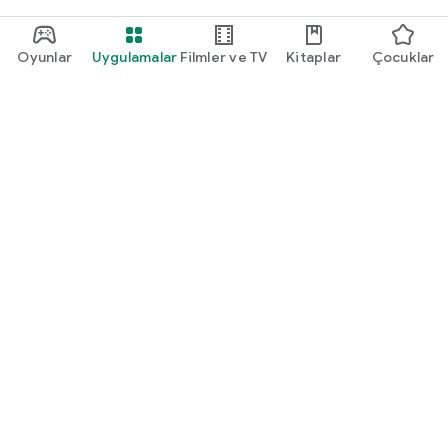
Oyunlar
Uygulamalar
Filmler ve TV
Kitaplar
Çocuklar
Google Play
Play Pass
Play Puanları
Hediye kartları
Kullan
Geri ödeme politikası
Çocuklar ve aile