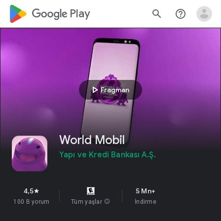
google_logo Play
search
help_outline
play_arrow
Fragman
World Mobil
Yapı ve Kredi Bankası A.Ş.
4,5
5 Mn+
star
100 B yorum
Tüm yaşlar
info
İndirme