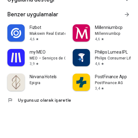
Benzer uygulamalar
arrow_forward
Fizbot
Millenniumbcp
Makswin Real Estate Technologies
Millenniumbcp
4,6
4,6
star
star
my MEO
Philips Lumea IPL
MEO – Serviços de Comunicações e Multimédia, S.A.
Philips Consumer Lifesty
3,9
4,6
star
star
Nirvana Hotels
PostFinance App
Epigra
PostFinance AG
3,4
star
flag
Uygunsuz olarak işaretle