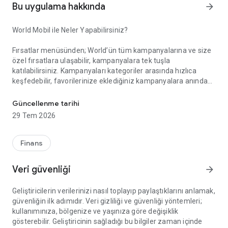
Bu uygulama hakkında
arrow_forward
World Mobil ile Neler Yapabilirsiniz?
Fırsatlar menüsünden; World’ün tüm kampanyalarına ve size
özel fırsatlara ulaşabilir, kampanyalara tek tuşla
katılabilirsiniz. Kampanyaları kategoriler arasında hızlıca
keşfedebilir, favorilerinize eklediğiniz kampanyalara anında
Akıllı Alışverişin Yeni Adı: World Mobil!
erişebilirsiniz. Gelişmiş arama ve filtreleme özellikleriyle
aradığınız kampanyayı kolayca bulabilir, kampanya
Güncellenme tarihi
katılımlarınızı, kazanım süreçlerinizi ve elde ettiğiniz puan ile
29 Tem 2026
indirimleri anlık olarak takip edebilirsiniz.
Finans
Kazandıklarım menüsünden; Kredi kartlarınız, TLcard’larınız
ve ön ödemeli kartlarınızla gerçekleştirdiğiniz işlemlerinizden
Veri güvenliği
arrow_forward
kazandığınız puan ve indirimleri görüntüleyebilir, harcadığınız
puanların detayına erişebilirsiniz.
Geliştiricilerin verilerinizi nasıl toplayıp paylaştıklarını anlamak,
güvenliğin ilk adımıdır. Veri gizliliği ve güvenliği yöntemleri;
kullanımınıza, bölgenize ve yaşınıza göre değişiklik
World Pay menüsünden; QR Kod ile Öde özelliği sayesinde
gösterebilir. Geliştiricinin sağladığı bu bilgiler zaman içinde
kart veya hesabınızdan zahmetsizce ödeme yapabilirsiniz.