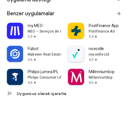
Benzer uygulamalar
arrow_forward
my MEO
PostFinance App
MEO – Serviços de Comunicações e Multimédia, S.A.
PostFinance AG
3,9
3,4
star
star
Fizbot
novoville
Makswin Real Estate Technologies
novoville Ltd
4,6
4,0
star
star
Philips Lumea IPL
Millenniumbcp
Philips Consumer Lifestyle B.V.
Millenniumbcp
4,6
4,6
star
star
flag
Uygunsuz olarak işaretle