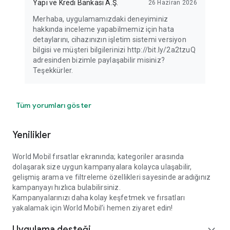
Yapı ve Kredi Bankası A.Ş.
26 Haziran 2026
Merhaba, uygulamamızdaki deneyiminiz
hakkında inceleme yapabilmemiz için hata
detaylarını, cihazınızın işletim sistemi versiyon
bilgisi ve müşteri bilgilerinizi http://bit.ly/2a2tzuQ
adresinden bizimle paylaşabilir misiniz?
Teşekkürler.
Tüm yorumları göster
Yenilikler
World Mobil fırsatlar ekranında; kategoriler arasında
dolaşarak size uygun kampanyalara kolayca ulaşabilir,
gelişmiş arama ve filtreleme özellikleri sayesinde aradığınız
kampanyayı hızlıca bulabilirsiniz.
Kampanyalarınızı daha kolay keşfetmek ve fırsatları
yakalamak için World Mobil’i hemen ziyaret edin!
Uygulama desteği
expand_more