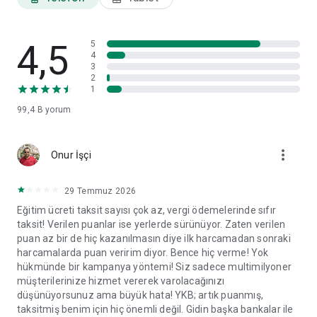
ayarları ve veri paylaşım izinleri gibi tercihlerinizi görüntüleyip
ilgili başlıklar altında değişikliklerinizi yapabilirsiniz.
4,5
World Mobil'i yorumlarınız doğrultusunda geliştirmeye devam
5
4
edeceğiz.
3
2
1
99,4 B
yorum
more_vert
Onur İşçi
29 Temmuz 2026
Eğitim ücreti taksit sayısı çok az, vergi ödemelerinde sıfır
taksit! Verilen puanlar ise yerlerde sürünüyor. Zaten verilen
puan az bir de hiç kazanılmasın diye ilk harcamadan sonraki
harcamalarda puan veririm diyor. Bence hiç verme! Yok
hükmünde bir kampanya yöntemi! Siz sadece multimilyoner
müşterilerinize hizmet vererek varolacağınızı
düşünüyorsunuz ama büyük hata! YKB; artık puanmış,
taksitmiş benim için hiç önemli değil. Gidin başka bankalar ile