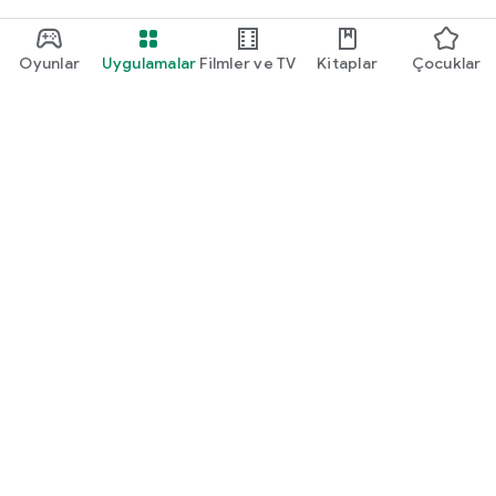
Oyunlar
Uygulamalar
Filmler ve TV
Kitaplar
Çocuklar
Google Play
Play Pass
Play Puanları
Hediye kartları
Kullan
Geri ödeme politikası
Çocuklar ve aile