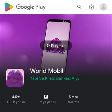
google_logo Play
search
help_outline
play_arrow
Fragman
World Mobil
Yapı ve Kredi Bankası A.Ş.
4,5
5 Mn+
star
100 B yorum
Tüm yaşlar
info
İndirme