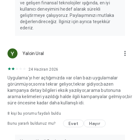
ve gelişen finansal teknolojiler ışığında, en iyi
kullanıcı deneyimini hedef alarak sürekli
geliştirmeye çalışıyoruz. Paylaşımınızı mutlaka
değerlendireceğiz. İlginiz için ayrıca teşekkür
ederiz.
more_vert
Yalcin Ural
24 Haziran 2026
Uygulama'yı her açtığımızda var olan bazı uygulamalar
görünmüyor,sonra tekrar geliyor,tekrar gidiyor,bazen
kampanya detay bilgileri eksik yazılıyor,arama butonuna
arama kelimeleri yazıldığı halde ilgili kampanyalar gelmiyor,bir
süre öncesine kadar daha kullanışlı idi.
8
kişi bu yorumu faydalı buldu
Evet
Hayır
Bunu yararlı buldunuz mu?