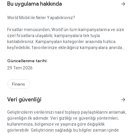
Bu uygulama hakkında
arrow_forward
World Mobil ile Neler Yapabilirsiniz?
Fırsatlar menüsünden; World’ün tüm kampanyalarına ve size
özel fırsatlara ulaşabilir, kampanyalara tek tuşla
katılabilirsiniz. Kampanyaları kategoriler arasında hızlıca
keşfedebilir, favorilerinize eklediğiniz kampanyalara anında
Akıllı Alışverişin Yeni Adı: World Mobil!
erişebilirsiniz. Gelişmiş arama ve filtreleme özellikleriyle
aradığınız kampanyayı kolayca bulabilir, kampanya
Güncellenme tarihi
katılımlarınızı, kazanım süreçlerinizi ve elde ettiğiniz puan ile
29 Tem 2026
indirimleri anlık olarak takip edebilirsiniz.
Finans
Kazandıklarım menüsünden; Kredi kartlarınız, TLcard’larınız
ve ön ödemeli kartlarınızla gerçekleştirdiğiniz işlemlerinizden
Veri güvenliği
arrow_forward
kazandığınız puan ve indirimleri görüntüleyebilir, harcadığınız
puanların detayına erişebilirsiniz.
Geliştiricilerin verilerinizi nasıl toplayıp paylaştıklarını anlamak,
güvenliğin ilk adımıdır. Veri gizliliği ve güvenliği yöntemleri;
kullanımınıza, bölgenize ve yaşınıza göre değişiklik
World Pay menüsünden; QR Kod ile Öde özelliği sayesinde
gösterebilir. Geliştiricinin sağladığı bu bilgiler zaman içinde
kart veya hesabınızdan zahmetsizce ödeme yapabilirsiniz.