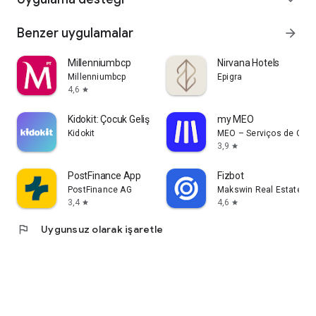
Benzer uygulamalar
arrow_forward
Millenniumbcp
Nirvana Hotels
Millenniumbcp
Epigra
4,6
star
Kidokit: Çocuk Gelişimi
my MEO
Kidokit
MEO – Serviços de Comu
3,9
star
PostFinance App
Fizbot
PostFinance AG
Makswin Real Estate Te
3,4
4,6
star
star
flag
Uygunsuz olarak işaretle