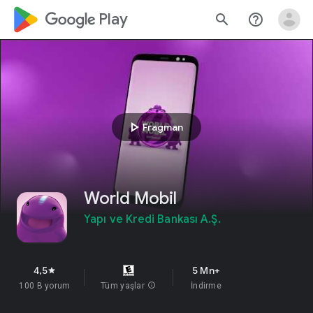
google_logo Play
search
help_outline
play_arrow
Fragman
World Mobil
Yapı ve Kredi Bankası A.Ş.
4,5
5 Mn+
star
100 B yorum
Tüm yaşlar
info
İndirme