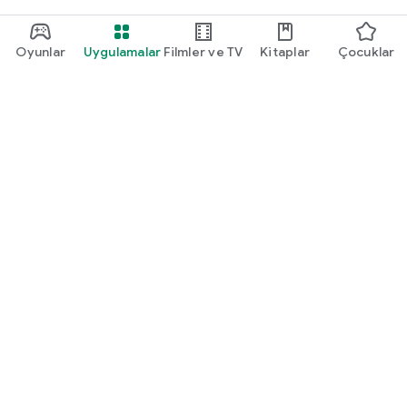
Oyunlar
Uygulamalar
Filmler ve TV
Kitaplar
Çocuklar
Google Play
Play Pass
Play Puanları
Hediye kartları
Kullan
Geri ödeme politikası
Çocuklar ve aile