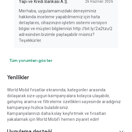
Yapı ve Kredi Bankası A.Ş.
26 Haziran 2026
Merhaba, uygulamamızdaki deneyiminiz
hakkında inceleme yapabilmemiz için hata
detaylarını, cihazınızın işletim sistemi versiyon
bilgisi ve müşteri bilgilerinizi http://bit.ly/2a2tzuQ
adresinden bizimle paylaşabilir misiniz?
Teşekkürler.
Tüm yorumları göster
Yenilikler
World Mobil fırsatlar ekranında; kategoriler arasında
dolaşarak size uygun kampanyalara kolayca ulaşabilir,
gelişmiş arama ve filtreleme özellikleri sayesinde aradığınız
kampanyayı hızlıca bulabilirsiniz.
Kampanyalarınızı daha kolay keşfetmek ve fırsatları
yakalamak için World Mobil’i hemen ziyaret edin!
Uygulama desteği
expand_more