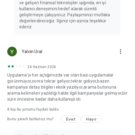
ve gelişen finansal teknolojiler ışığında, en iyi
kullanıcı deneyimini hedef alarak sürekli
geliştirmeye çalışıyoruz. Paylaşımınızı mutlaka
değerlendireceğiz. İlginiz için ayrıca teşekkür
ederiz.
more_vert
Yalcin Ural
24 Haziran 2026
Uygulama'yı her açtığımızda var olan bazı uygulamalar
görünmüyor,sonra tekrar geliyor,tekrar gidiyor,bazen
kampanya detay bilgileri eksik yazılıyor,arama butonuna
arama kelimeleri yazıldığı halde ilgili kampanyalar gelmiyor,bir
süre öncesine kadar daha kullanışlı idi.
8
kişi bu yorumu faydalı buldu
Evet
Hayır
Bunu yararlı buldunuz mu?