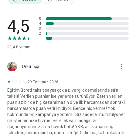
ayarları ve veri paylaşım izinleri gibi tercihlerinizi görüntüleyip
ilgili başlıklar altında değişikliklerinizi yapabilirsiniz.
4,5
World Mobil'i yorumlarınız doğrultusunda geliştirmeye devam
5
4
edeceğiz.
3
2
1
99,4 B
yorum
more_vert
Onur İşçi
29 Temmuz 2026
Eğitim ücreti taksit sayısı çok az, vergi ödemelerinde sıfır
taksit! Verilen puanlar ise yerlerde sürünüyor. Zaten verilen
puan az bir de hiç kazanılmasın diye ilk harcamadan sonraki
harcamalarda puan veririm diyor. Bence hiç verme! Yok
hükmünde bir kampanya yöntemi! Siz sadece multimilyoner
müşterilerinize hizmet vererek varolacağınızı
düşünüyorsunuz ama büyük hata! YKB; artık puanmış,
taksitmiş benim için hiç önemli değil. Gidin başka bankalar ile