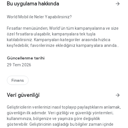
Bu uygulama hakkında
arrow_forward
World Mobil ile Neler Yapabilirsiniz?
Fırsatlar menüsünden; World’ün tüm kampanyalarına ve size
özel fırsatlara ulaşabilir, kampanyalara tek tuşla
katılabilirsiniz. Kampanyaları kategoriler arasında hızlıca
keşfedebilir, favorilerinize eklediğiniz kampanyalara anında
Akıllı Alışverişin Yeni Adı: World Mobil!
erişebilirsiniz. Gelişmiş arama ve filtreleme özellikleriyle
aradığınız kampanyayı kolayca bulabilir, kampanya
Güncellenme tarihi
katılımlarınızı, kazanım süreçlerinizi ve elde ettiğiniz puan ile
29 Tem 2026
indirimleri anlık olarak takip edebilirsiniz.
Finans
Kazandıklarım menüsünden; Kredi kartlarınız, TLcard’larınız
ve ön ödemeli kartlarınızla gerçekleştirdiğiniz işlemlerinizden
Veri güvenliği
arrow_forward
kazandığınız puan ve indirimleri görüntüleyebilir, harcadığınız
puanların detayına erişebilirsiniz.
Geliştiricilerin verilerinizi nasıl toplayıp paylaştıklarını anlamak,
güvenliğin ilk adımıdır. Veri gizliliği ve güvenliği yöntemleri;
kullanımınıza, bölgenize ve yaşınıza göre değişiklik
World Pay menüsünden; QR Kod ile Öde özelliği sayesinde
gösterebilir. Geliştiricinin sağladığı bu bilgiler zaman içinde
kart veya hesabınızdan zahmetsizce ödeme yapabilirsiniz.