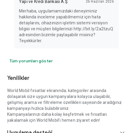
Yapı ve Kredi Bankası A.Ş.
26 Haziran 2026
Merhaba, uygulamamızdaki deneyiminiz
hakkında inceleme yapabilmemiz için hata
detaylarını, cihazınızın işletim sistemi versiyon
bilgisi ve müşteri bilgilerinizi http://bit.ly/2a2tzuQ
adresinden bizimle paylaşabilir misiniz?
Teşekkürler.
Tüm yorumları göster
Yenilikler
World Mobil fırsatlar ekranında; kategoriler arasında
dolaşarak size uygun kampanyalara kolayca ulaşabilir,
gelişmiş arama ve filtreleme özellikleri sayesinde aradığınız
kampanyayı hızlıca bulabilirsiniz.
Kampanyalarınızı daha kolay keşfetmek ve fırsatları
yakalamak için World Mobil’i hemen ziyaret edin!
Uygulama desteği
expand_more