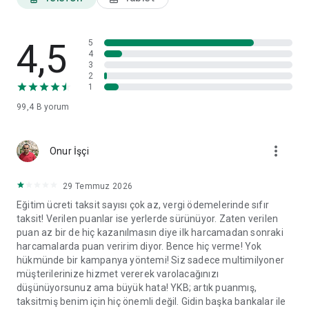
ayarları ve veri paylaşım izinleri gibi tercihlerinizi görüntüleyip
ilgili başlıklar altında değişikliklerinizi yapabilirsiniz.
4,5
World Mobil'i yorumlarınız doğrultusunda geliştirmeye devam
5
4
edeceğiz.
3
2
1
99,4 B
yorum
more_vert
Onur İşçi
29 Temmuz 2026
Eğitim ücreti taksit sayısı çok az, vergi ödemelerinde sıfır
taksit! Verilen puanlar ise yerlerde sürünüyor. Zaten verilen
puan az bir de hiç kazanılmasın diye ilk harcamadan sonraki
harcamalarda puan veririm diyor. Bence hiç verme! Yok
hükmünde bir kampanya yöntemi! Siz sadece multimilyoner
müşterilerinize hizmet vererek varolacağınızı
düşünüyorsunuz ama büyük hata! YKB; artık puanmış,
taksitmiş benim için hiç önemli değil. Gidin başka bankalar ile