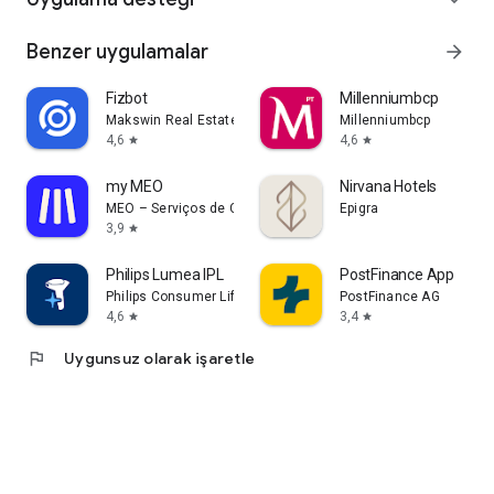
Benzer uygulamalar
arrow_forward
Fizbot
Millenniumbcp
Makswin Real Estate Technologies
Millenniumbcp
4,6
4,6
star
star
my MEO
Nirvana Hotels
MEO – Serviços de Comunicações e Multimédia, S.A.
Epigra
3,9
star
Philips Lumea IPL
PostFinance App
Philips Consumer Lifestyle B.V.
PostFinance AG
4,6
3,4
star
star
flag
Uygunsuz olarak işaretle