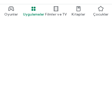
Oyunlar
Uygulamalar
Filmler ve TV
Kitaplar
Çocuklar
Google Play
Play Pass
Play Puanları
Hediye kartları
Kullan
Geri ödeme politikası
Çocuklar ve aile