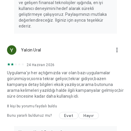
ve gelişen finansal teknolojiler ışığında, en iyi
kullanıcı deneyimini hedef alarak sürekli
geliştirmeye çalışıyoruz. Paylaşımınızı mutlaka
değerlendireceğiz. İlginiz için ayrıca teşekkür
ederiz.
more_vert
Yalcin Ural
24 Haziran 2026
Uygulama'yı her açtığımızda var olan bazı uygulamalar
görünmüyor,sonra tekrar geliyor,tekrar gidiyor,bazen
kampanya detay bilgileri eksik yazılıyor,arama butonuna
arama kelimeleri yazıldığı halde ilgili kampanyalar gelmiyor,bir
süre öncesine kadar daha kullanışlı idi.
8
kişi bu yorumu faydalı buldu
Evet
Hayır
Bunu yararlı buldunuz mu?