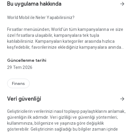
Bu uygulama hakkında
arrow_forward
World Mobil ile Neler Yapabilirsiniz?
Fırsatlar menüsünden; World’ün tüm kampanyalarına ve size
özel fırsatlara ulaşabilir, kampanyalara tek tuşla
katılabilirsiniz. Kampanyaları kategoriler arasında hızlıca
keşfedebilir, favorilerinize eklediğiniz kampanyalara anında
Akıllı Alışverişin Yeni Adı: World Mobil!
erişebilirsiniz. Gelişmiş arama ve filtreleme özellikleriyle
aradığınız kampanyayı kolayca bulabilir, kampanya
Güncellenme tarihi
katılımlarınızı, kazanım süreçlerinizi ve elde ettiğiniz puan ile
29 Tem 2026
indirimleri anlık olarak takip edebilirsiniz.
Finans
Kazandıklarım menüsünden; Kredi kartlarınız, TLcard’larınız
ve ön ödemeli kartlarınızla gerçekleştirdiğiniz işlemlerinizden
Veri güvenliği
arrow_forward
kazandığınız puan ve indirimleri görüntüleyebilir, harcadığınız
puanların detayına erişebilirsiniz.
Geliştiricilerin verilerinizi nasıl toplayıp paylaştıklarını anlamak,
güvenliğin ilk adımıdır. Veri gizliliği ve güvenliği yöntemleri;
kullanımınıza, bölgenize ve yaşınıza göre değişiklik
World Pay menüsünden; QR Kod ile Öde özelliği sayesinde
gösterebilir. Geliştiricinin sağladığı bu bilgiler zaman içinde
kart veya hesabınızdan zahmetsizce ödeme yapabilirsiniz.