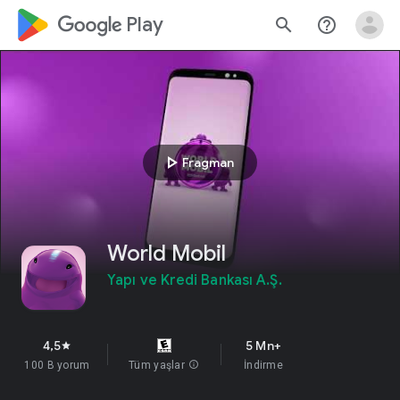
google_logo Play
search
help_outline
play_arrow
Fragman
World Mobil
Yapı ve Kredi Bankası A.Ş.
4,5
5 Mn+
star
100 B yorum
Tüm yaşlar
info
İndirme