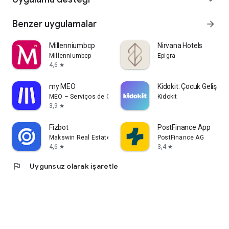
Benzer uygulamalar
arrow_forward
Millenniumbcp
Nirvana Hotels
Millenniumbcp
Epigra
4,6
star
my MEO
Kidokit: Çocuk Gelişimi
MEO – Serviços de Comunicações e Multimédia, S.A.
Kidokit
3,9
star
Fizbot
PostFinance App
Makswin Real Estate Technologies
PostFinance AG
4,6
3,4
star
star
flag
Uygunsuz olarak işaretle