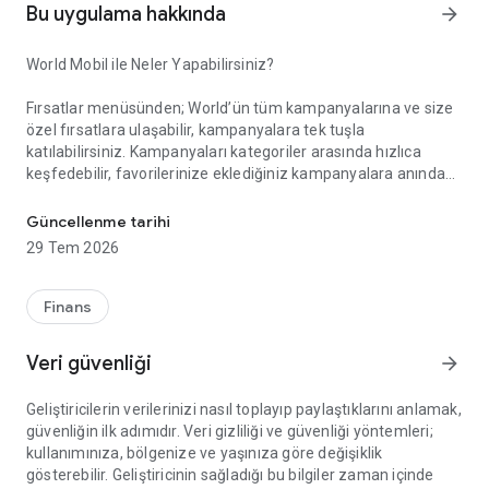
Bu uygulama hakkında
arrow_forward
World Mobil ile Neler Yapabilirsiniz?
Fırsatlar menüsünden; World’ün tüm kampanyalarına ve size
özel fırsatlara ulaşabilir, kampanyalara tek tuşla
katılabilirsiniz. Kampanyaları kategoriler arasında hızlıca
keşfedebilir, favorilerinize eklediğiniz kampanyalara anında
Akıllı Alışverişin Yeni Adı: World Mobil!
erişebilirsiniz. Gelişmiş arama ve filtreleme özellikleriyle
aradığınız kampanyayı kolayca bulabilir, kampanya
Güncellenme tarihi
katılımlarınızı, kazanım süreçlerinizi ve elde ettiğiniz puan ile
29 Tem 2026
indirimleri anlık olarak takip edebilirsiniz.
Finans
Kazandıklarım menüsünden; Kredi kartlarınız, TLcard’larınız
ve ön ödemeli kartlarınızla gerçekleştirdiğiniz işlemlerinizden
Veri güvenliği
arrow_forward
kazandığınız puan ve indirimleri görüntüleyebilir, harcadığınız
puanların detayına erişebilirsiniz.
Geliştiricilerin verilerinizi nasıl toplayıp paylaştıklarını anlamak,
güvenliğin ilk adımıdır. Veri gizliliği ve güvenliği yöntemleri;
kullanımınıza, bölgenize ve yaşınıza göre değişiklik
World Pay menüsünden; QR Kod ile Öde özelliği sayesinde
gösterebilir. Geliştiricinin sağladığı bu bilgiler zaman içinde
kart veya hesabınızdan zahmetsizce ödeme yapabilirsiniz.