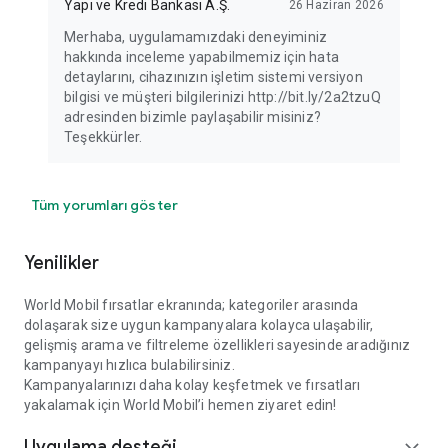
Yapı ve Kredi Bankası A.Ş.
26 Haziran 2026
Merhaba, uygulamamızdaki deneyiminiz
hakkında inceleme yapabilmemiz için hata
detaylarını, cihazınızın işletim sistemi versiyon
bilgisi ve müşteri bilgilerinizi http://bit.ly/2a2tzuQ
adresinden bizimle paylaşabilir misiniz?
Teşekkürler.
Tüm yorumları göster
Yenilikler
World Mobil fırsatlar ekranında; kategoriler arasında
dolaşarak size uygun kampanyalara kolayca ulaşabilir,
gelişmiş arama ve filtreleme özellikleri sayesinde aradığınız
kampanyayı hızlıca bulabilirsiniz.
Kampanyalarınızı daha kolay keşfetmek ve fırsatları
yakalamak için World Mobil’i hemen ziyaret edin!
Uygulama desteği
expand_more