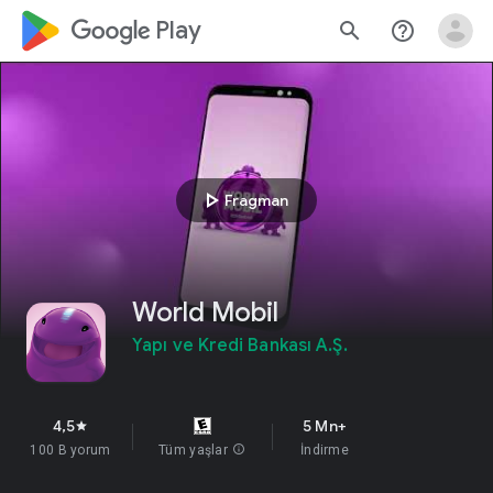
google_logo Play
search
help_outline
play_arrow
Fragman
World Mobil
Yapı ve Kredi Bankası A.Ş.
4,5
5 Mn+
star
100 B yorum
Tüm yaşlar
info
İndirme