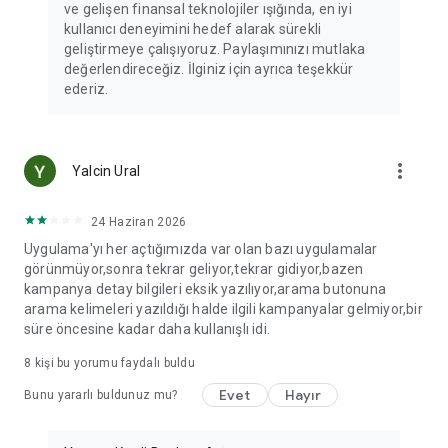
ve gelişen finansal teknolojiler ışığında, en iyi
kullanıcı deneyimini hedef alarak sürekli
geliştirmeye çalışıyoruz. Paylaşımınızı mutlaka
değerlendireceğiz. İlginiz için ayrıca teşekkür
ederiz.
more_vert
Yalcin Ural
24 Haziran 2026
Uygulama'yı her açtığımızda var olan bazı uygulamalar
görünmüyor,sonra tekrar geliyor,tekrar gidiyor,bazen
kampanya detay bilgileri eksik yazılıyor,arama butonuna
arama kelimeleri yazıldığı halde ilgili kampanyalar gelmiyor,bir
süre öncesine kadar daha kullanışlı idi.
8
kişi bu yorumu faydalı buldu
Evet
Hayır
Bunu yararlı buldunuz mu?