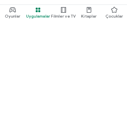
Oyunlar
Uygulamalar
Filmler ve TV
Kitaplar
Çocuklar
Google Play
Play Pass
Play Puanları
Hediye kartları
Kullan
Geri ödeme politikası
Çocuklar ve aile