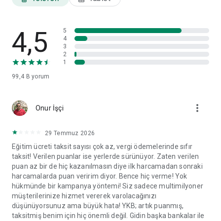
ayarları ve veri paylaşım izinleri gibi tercihlerinizi görüntüleyip
ilgili başlıklar altında değişikliklerinizi yapabilirsiniz.
4,5
World Mobil'i yorumlarınız doğrultusunda geliştirmeye devam
5
4
edeceğiz.
3
2
1
99,4 B
yorum
more_vert
Onur İşçi
29 Temmuz 2026
Eğitim ücreti taksit sayısı çok az, vergi ödemelerinde sıfır
taksit! Verilen puanlar ise yerlerde sürünüyor. Zaten verilen
puan az bir de hiç kazanılmasın diye ilk harcamadan sonraki
harcamalarda puan veririm diyor. Bence hiç verme! Yok
hükmünde bir kampanya yöntemi! Siz sadece multimilyoner
müşterilerinize hizmet vererek varolacağınızı
düşünüyorsunuz ama büyük hata! YKB; artık puanmış,
taksitmiş benim için hiç önemli değil. Gidin başka bankalar ile