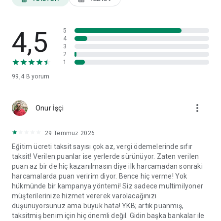
ayarları ve veri paylaşım izinleri gibi tercihlerinizi görüntüleyip
ilgili başlıklar altında değişikliklerinizi yapabilirsiniz.
4,5
World Mobil'i yorumlarınız doğrultusunda geliştirmeye devam
5
4
edeceğiz.
3
2
1
99,4 B
yorum
more_vert
Onur İşçi
29 Temmuz 2026
Eğitim ücreti taksit sayısı çok az, vergi ödemelerinde sıfır
taksit! Verilen puanlar ise yerlerde sürünüyor. Zaten verilen
puan az bir de hiç kazanılmasın diye ilk harcamadan sonraki
harcamalarda puan veririm diyor. Bence hiç verme! Yok
hükmünde bir kampanya yöntemi! Siz sadece multimilyoner
müşterilerinize hizmet vererek varolacağınızı
düşünüyorsunuz ama büyük hata! YKB; artık puanmış,
taksitmiş benim için hiç önemli değil. Gidin başka bankalar ile