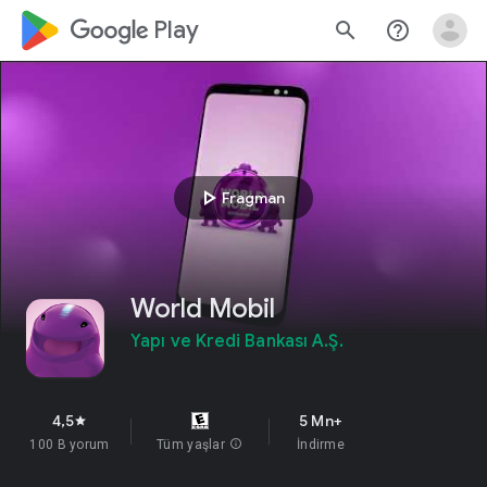
google_logo Play
search
help_outline
play_arrow
Fragman
World Mobil
Yapı ve Kredi Bankası A.Ş.
4,5
5 Mn+
star
100 B yorum
Tüm yaşlar
info
İndirme