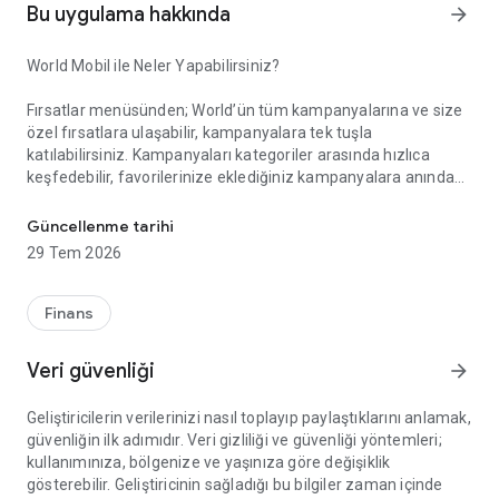
Bu uygulama hakkında
arrow_forward
World Mobil ile Neler Yapabilirsiniz?
Fırsatlar menüsünden; World’ün tüm kampanyalarına ve size
özel fırsatlara ulaşabilir, kampanyalara tek tuşla
katılabilirsiniz. Kampanyaları kategoriler arasında hızlıca
keşfedebilir, favorilerinize eklediğiniz kampanyalara anında
Akıllı Alışverişin Yeni Adı: World Mobil!
erişebilirsiniz. Gelişmiş arama ve filtreleme özellikleriyle
aradığınız kampanyayı kolayca bulabilir, kampanya
Güncellenme tarihi
katılımlarınızı, kazanım süreçlerinizi ve elde ettiğiniz puan ile
29 Tem 2026
indirimleri anlık olarak takip edebilirsiniz.
Finans
Kazandıklarım menüsünden; Kredi kartlarınız, TLcard’larınız
ve ön ödemeli kartlarınızla gerçekleştirdiğiniz işlemlerinizden
Veri güvenliği
arrow_forward
kazandığınız puan ve indirimleri görüntüleyebilir, harcadığınız
puanların detayına erişebilirsiniz.
Geliştiricilerin verilerinizi nasıl toplayıp paylaştıklarını anlamak,
güvenliğin ilk adımıdır. Veri gizliliği ve güvenliği yöntemleri;
kullanımınıza, bölgenize ve yaşınıza göre değişiklik
World Pay menüsünden; QR Kod ile Öde özelliği sayesinde
gösterebilir. Geliştiricinin sağladığı bu bilgiler zaman içinde
kart veya hesabınızdan zahmetsizce ödeme yapabilirsiniz.