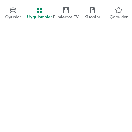
Oyunlar
Uygulamalar
Filmler ve TV
Kitaplar
Çocuklar
Google Play
Play Pass
Play Puanları
Hediye kartları
Kullan
Geri ödeme politikası
Çocuklar ve aile