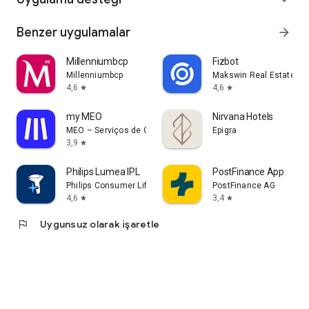
Benzer uygulamalar
arrow_forward
Millenniumbcp
Fizbot
Millenniumbcp
Makswin Real Estate Te
4,6
4,6
star
star
my MEO
Nirvana Hotels
MEO – Serviços de Comunicações e Multimédia, S.A.
Epigra
3,9
star
Philips Lumea IPL
PostFinance App
Philips Consumer Lifestyle B.V.
PostFinance AG
4,6
3,4
star
star
flag
Uygunsuz olarak işaretle