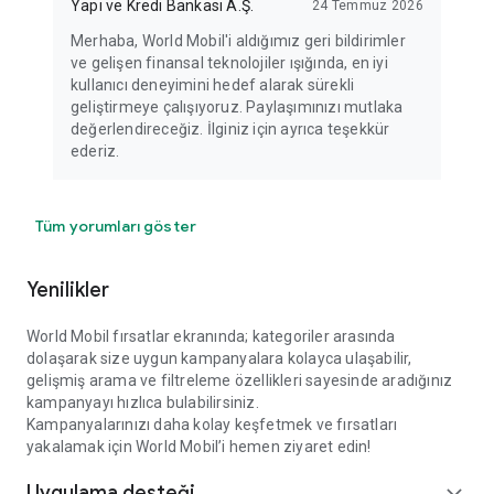
Yapı ve Kredi Bankası A.Ş.
24 Temmuz 2026
Merhaba, World Mobil'i aldığımız geri bildirimler
ve gelişen finansal teknolojiler ışığında, en iyi
kullanıcı deneyimini hedef alarak sürekli
geliştirmeye çalışıyoruz. Paylaşımınızı mutlaka
değerlendireceğiz. İlginiz için ayrıca teşekkür
ederiz.
Tüm yorumları göster
Yenilikler
World Mobil fırsatlar ekranında; kategoriler arasında
dolaşarak size uygun kampanyalara kolayca ulaşabilir,
gelişmiş arama ve filtreleme özellikleri sayesinde aradığınız
kampanyayı hızlıca bulabilirsiniz.
Kampanyalarınızı daha kolay keşfetmek ve fırsatları
yakalamak için World Mobil’i hemen ziyaret edin!
Uygulama desteği
expand_more