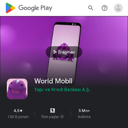
google_logo Play
search
help_outline
play_arrow
Fragman
World Mobil
Yapı ve Kredi Bankası A.Ş.
4,5
5 Mn+
star
100 B yorum
Tüm yaşlar
info
İndirme