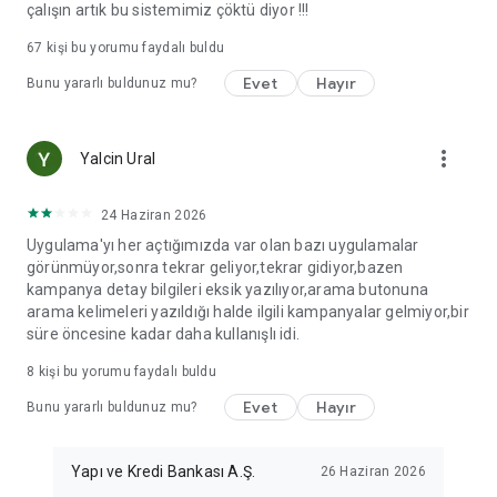
çalışın artık bu sistemimiz çöktü diyor !!!
67
kişi bu yorumu faydalı buldu
Evet
Hayır
Bunu yararlı buldunuz mu?
more_vert
Yalcin Ural
24 Haziran 2026
Uygulama'yı her açtığımızda var olan bazı uygulamalar
görünmüyor,sonra tekrar geliyor,tekrar gidiyor,bazen
kampanya detay bilgileri eksik yazılıyor,arama butonuna
arama kelimeleri yazıldığı halde ilgili kampanyalar gelmiyor,bir
süre öncesine kadar daha kullanışlı idi.
8
kişi bu yorumu faydalı buldu
Evet
Hayır
Bunu yararlı buldunuz mu?
Yapı ve Kredi Bankası A.Ş.
26 Haziran 2026