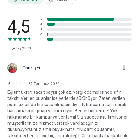
ayarları ve veri paylaşım izinleri gibi tercihlerinizi görüntüleyip
ilgili başlıklar altında değişikliklerinizi yapabilirsiniz.
4,5
World Mobil'i yorumlarınız doğrultusunda geliştirmeye devam
5
4
edeceğiz.
3
2
1
99,4 B
yorum
more_vert
Onur İşçi
29 Temmuz 2026
Eğitim ücreti taksit sayısı çok az, vergi ödemelerinde sıfır
taksit! Verilen puanlar ise yerlerde sürünüyor. Zaten verilen
puan az bir de hiç kazanılmasın diye ilk harcamadan sonraki
harcamalarda puan veririm diyor. Bence hiç verme! Yok
hükmünde bir kampanya yöntemi! Siz sadece multimilyoner
müşterilerinize hizmet vererek varolacağınızı
düşünüyorsunuz ama büyük hata! YKB; artık puanmış,
taksitmiş benim için hiç önemli değil. Gidin başka bankalar ile