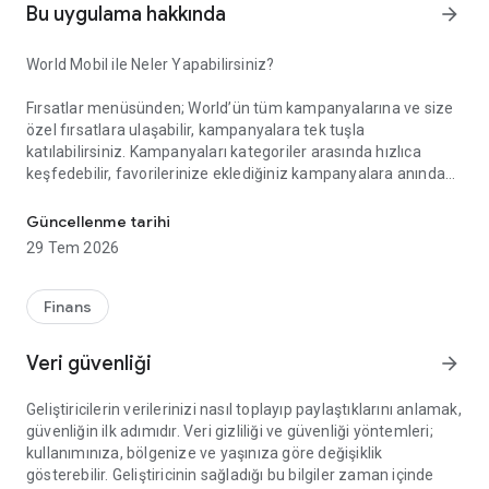
Bu uygulama hakkında
arrow_forward
World Mobil ile Neler Yapabilirsiniz?
Fırsatlar menüsünden; World’ün tüm kampanyalarına ve size
özel fırsatlara ulaşabilir, kampanyalara tek tuşla
katılabilirsiniz. Kampanyaları kategoriler arasında hızlıca
keşfedebilir, favorilerinize eklediğiniz kampanyalara anında
Akıllı Alışverişin Yeni Adı: World Mobil!
erişebilirsiniz. Gelişmiş arama ve filtreleme özellikleriyle
aradığınız kampanyayı kolayca bulabilir, kampanya
Güncellenme tarihi
katılımlarınızı, kazanım süreçlerinizi ve elde ettiğiniz puan ile
29 Tem 2026
indirimleri anlık olarak takip edebilirsiniz.
Finans
Kazandıklarım menüsünden; Kredi kartlarınız, TLcard’larınız
ve ön ödemeli kartlarınızla gerçekleştirdiğiniz işlemlerinizden
Veri güvenliği
arrow_forward
kazandığınız puan ve indirimleri görüntüleyebilir, harcadığınız
puanların detayına erişebilirsiniz.
Geliştiricilerin verilerinizi nasıl toplayıp paylaştıklarını anlamak,
güvenliğin ilk adımıdır. Veri gizliliği ve güvenliği yöntemleri;
kullanımınıza, bölgenize ve yaşınıza göre değişiklik
World Pay menüsünden; QR Kod ile Öde özelliği sayesinde
gösterebilir. Geliştiricinin sağladığı bu bilgiler zaman içinde
kart veya hesabınızdan zahmetsizce ödeme yapabilirsiniz.