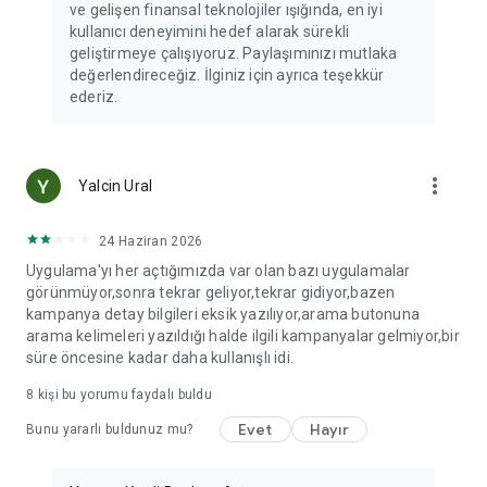
ve gelişen finansal teknolojiler ışığında, en iyi
kullanıcı deneyimini hedef alarak sürekli
geliştirmeye çalışıyoruz. Paylaşımınızı mutlaka
değerlendireceğiz. İlginiz için ayrıca teşekkür
ederiz.
more_vert
Yalcin Ural
24 Haziran 2026
Uygulama'yı her açtığımızda var olan bazı uygulamalar
görünmüyor,sonra tekrar geliyor,tekrar gidiyor,bazen
kampanya detay bilgileri eksik yazılıyor,arama butonuna
arama kelimeleri yazıldığı halde ilgili kampanyalar gelmiyor,bir
süre öncesine kadar daha kullanışlı idi.
8
kişi bu yorumu faydalı buldu
Evet
Hayır
Bunu yararlı buldunuz mu?