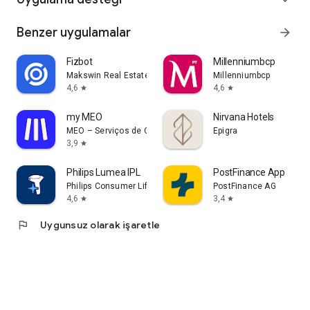
Benzer uygulamalar
arrow_forward
Fizbot
Millenniumbcp
Makswin Real Estate Technologies
Millenniumbcp
4,6
4,6
star
star
my MEO
Nirvana Hotels
MEO – Serviços de Comunicações e Multimédia, S.A.
Epigra
3,9
star
Philips Lumea IPL
PostFinance App
Philips Consumer Lifestyle B.V.
PostFinance AG
4,6
3,4
star
star
flag
Uygunsuz olarak işaretle