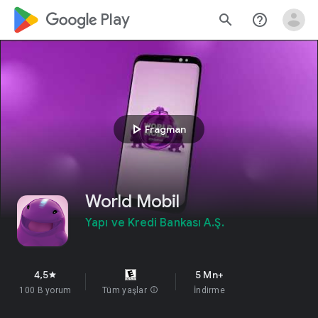
google_logo Play
search
help_outline
play_arrow
Fragman
World Mobil
Yapı ve Kredi Bankası A.Ş.
4,5
5 Mn+
star
100 B yorum
Tüm yaşlar
info
İndirme