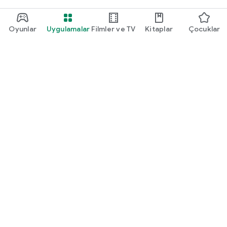
Oyunlar
Uygulamalar
Filmler ve TV
Kitaplar
Çocuklar
Google Play
Play Pass
Play Puanları
Hediye kartları
Kullan
Geri ödeme politikası
Çocuklar ve aile