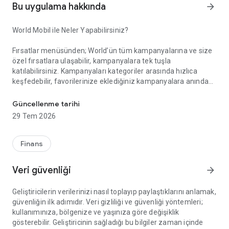
Bu uygulama hakkında
arrow_forward
World Mobil ile Neler Yapabilirsiniz?
Fırsatlar menüsünden; World’ün tüm kampanyalarına ve size
özel fırsatlara ulaşabilir, kampanyalara tek tuşla
katılabilirsiniz. Kampanyaları kategoriler arasında hızlıca
keşfedebilir, favorilerinize eklediğiniz kampanyalara anında
Akıllı Alışverişin Yeni Adı: World Mobil!
erişebilirsiniz. Gelişmiş arama ve filtreleme özellikleriyle
aradığınız kampanyayı kolayca bulabilir, kampanya
Güncellenme tarihi
katılımlarınızı, kazanım süreçlerinizi ve elde ettiğiniz puan ile
29 Tem 2026
indirimleri anlık olarak takip edebilirsiniz.
Finans
Kazandıklarım menüsünden; Kredi kartlarınız, TLcard’larınız
ve ön ödemeli kartlarınızla gerçekleştirdiğiniz işlemlerinizden
Veri güvenliği
arrow_forward
kazandığınız puan ve indirimleri görüntüleyebilir, harcadığınız
puanların detayına erişebilirsiniz.
Geliştiricilerin verilerinizi nasıl toplayıp paylaştıklarını anlamak,
güvenliğin ilk adımıdır. Veri gizliliği ve güvenliği yöntemleri;
kullanımınıza, bölgenize ve yaşınıza göre değişiklik
World Pay menüsünden; QR Kod ile Öde özelliği sayesinde
gösterebilir. Geliştiricinin sağladığı bu bilgiler zaman içinde
kart veya hesabınızdan zahmetsizce ödeme yapabilirsiniz.