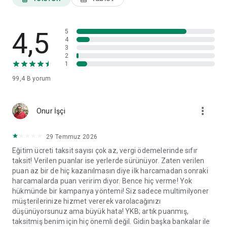
ayarları ve veri paylaşım izinleri gibi tercihlerinizi görüntüleyip
ilgili başlıklar altında değişikliklerinizi yapabilirsiniz.
4,5
World Mobil'i yorumlarınız doğrultusunda geliştirmeye devam
5
4
edeceğiz.
3
2
1
99,4 B
yorum
more_vert
Onur İşçi
29 Temmuz 2026
Eğitim ücreti taksit sayısı çok az, vergi ödemelerinde sıfır
taksit! Verilen puanlar ise yerlerde sürünüyor. Zaten verilen
puan az bir de hiç kazanılmasın diye ilk harcamadan sonraki
harcamalarda puan veririm diyor. Bence hiç verme! Yok
hükmünde bir kampanya yöntemi! Siz sadece multimilyoner
müşterilerinize hizmet vererek varolacağınızı
düşünüyorsunuz ama büyük hata! YKB; artık puanmış,
taksitmiş benim için hiç önemli değil. Gidin başka bankalar ile