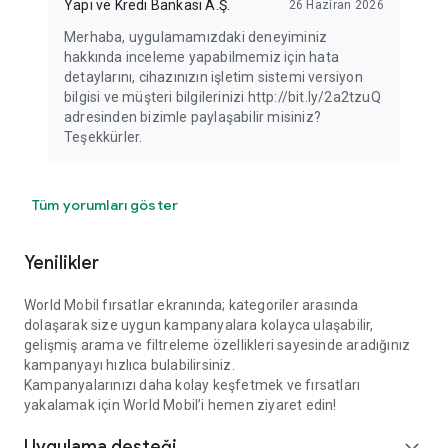
Yapı ve Kredi Bankası A.Ş.
26 Haziran 2026
Merhaba, uygulamamızdaki deneyiminiz
hakkında inceleme yapabilmemiz için hata
detaylarını, cihazınızın işletim sistemi versiyon
bilgisi ve müşteri bilgilerinizi http://bit.ly/2a2tzuQ
adresinden bizimle paylaşabilir misiniz?
Teşekkürler.
Tüm yorumları göster
Yenilikler
World Mobil fırsatlar ekranında; kategoriler arasında
dolaşarak size uygun kampanyalara kolayca ulaşabilir,
gelişmiş arama ve filtreleme özellikleri sayesinde aradığınız
kampanyayı hızlıca bulabilirsiniz.
Kampanyalarınızı daha kolay keşfetmek ve fırsatları
yakalamak için World Mobil’i hemen ziyaret edin!
Uygulama desteği
expand_more