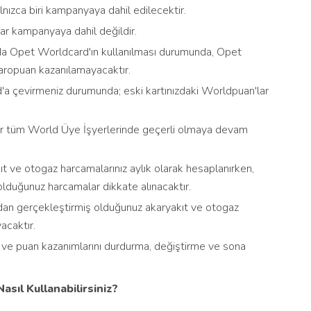
lnızca biri kampanyaya dahil edilecektir.
ar kampanyaya dahil değildir.
nda Opet Worldcard'ın kullanılması durumunda, Opet
Paropuan kazanılamayacaktır.
rd'a çevirmeniz durumunda; eski kartınızdaki Worldpuan'lar
ar tüm World Üye İşyerlerinde geçerli olmaya devam
ıt ve otogaz harcamalarınız aylık olarak hesaplanırken,
olduğunuz harcamalar dikkate alınacaktır.
ından gerçekleştirmiş olduğunuz akaryakıt ve otogaz
acaktır.
ı ve puan kazanımlarını durdurma, değiştirme ve sona
sıl Kullanabilirsiniz?