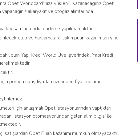
ra Opet Worldcard'ınıza yüklenir. Kazanacağınız Opet
n yapacağınız akaryakıt ve otogaz alımlarında
anya kapsamında ödüllendirme yapılmamaktadır.
irilecek olup ve harcamalara ilişkin puan kazanımları yine
hil olan Yapı Kredi World Üye İşyerindeki, Yapı Kredi
gerekmektedir.
caktır.
çin pompa satış fiyatları üzerinden fiyat indirimi
eştirilemez.
eleri için anlaşmalı Opet istasyonlarından yaptıkları
madan, istasyon otomasyonundan gelen alım bilgisi ile
kmektedir.
ışı satışlardan Opet Puan kazanımı mümkün olmayacaktır.