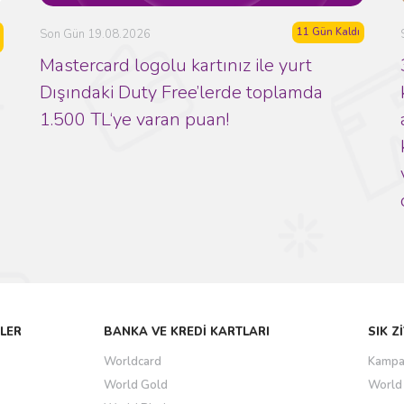
a
11 Gün Kaldı
Son Gün 19.08.2026
Mastercard logolu kartınız ile yurt
Dışındaki Duty Free’lerde toplamda
1.500 TL‘ye varan puan!
LER
BANKA VE KREDİ KARTLARI
SIK Z
Worldcard
Kampa
World Gold
World