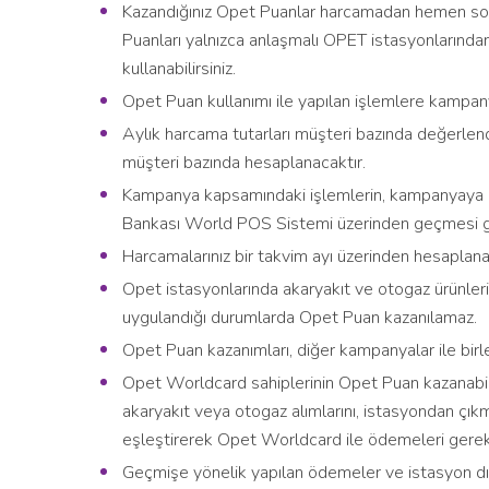
Kazandığınız Opet Puanlar harcamadan hemen son
Puanları yalnızca anlaşmalı OPET istasyonlarında
kullanabilirsiniz.
Opet Puan kullanımı ile yapılan işlemlere kamp
Aylık harcama tutarları müşteri bazında değerlend
müşteri bazında hesaplanacaktır.
Kampanya kapsamındaki işlemlerin, kampanyaya da
Bankası World POS Sistemi üzerinden geçmesi 
Harcamalarınız bir takvim ayı üzerinden hesaplana
Opet istasyonlarında akaryakıt ve otogaz ürünleri i
uygulandığı durumlarda Opet Puan kazanılamaz.
Opet Puan kazanımları, diğer kampanyalar ile birl
Opet Worldcard sahiplerinin Opet Puan kazanabilm
akaryakıt veya otogaz alımlarını, istasyondan çık
eşleştirerek Opet Worldcard ile ödemeleri gere
Geçmişe yönelik yapılan ödemeler ve istasyon d