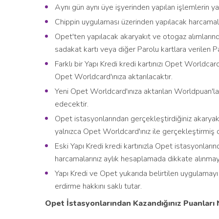
Aynı gün aynı üye işyerinden yapılan işlemlerin ya
Chippin uygulaması üzerinden yapılacak harcamal
Opet'ten yapılacak akaryakıt ve otogaz alımları
sadakat kartı veya diğer Parolu kartlara verilen 
Farklı bir Yapı Kredi kredi kartınızı Opet Worldca
Opet Worldcard'ınıza aktarılacaktır.
Yeni Opet Worldcard'ınıza aktarılan Worldpuan'l
edecektir.
Opet istasyonlarından gerçekleştirdiğiniz akaryak
yalnızca Opet Worldcard'ınız ile gerçekleştirmiş 
Eski Yapı Kredi kredi kartınızla Opet istasyonlar
harcamalarınız aylık hesaplamada dikkate alınmay
Yapı Kredi ve Opet yukarıda belirtilen uygulamay
erdirme hakkını saklı tutar.
Opet İstasyonlarından Kazandığınız Puanları Na