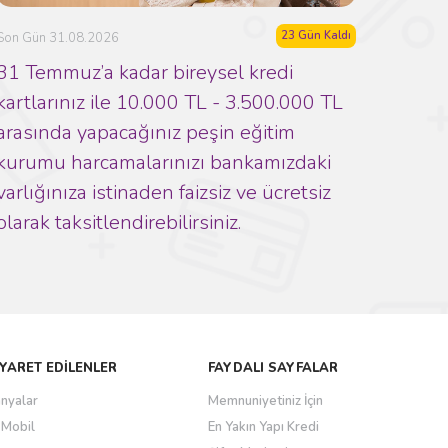
23 Gün Kaldı
Son Gün 31.08.2026
31 Temmuz’a kadar bireysel kredi
kartlarınız ile 10.000 TL - 3.500.000 TL
arasında yapacağınız peşin eğitim
kurumu harcamalarınızı bankamızdaki
varlığınıza istinaden faizsiz ve ücretsiz
olarak taksitlendirebilirsiniz.
İYARET EDİLENLER
FAYDALI SAYFALAR
nyalar
Memnuniyetiniz İçin
 Mobil
En Yakın Yapı Kredi