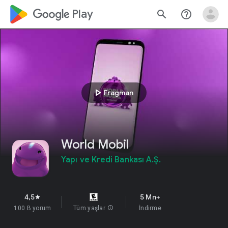
google_logo Play
search
help_outline
play_arrow
Fragman
World Mobil
Yapı ve Kredi Bankası A.Ş.
4,5
5 Mn+
star
100 B yorum
Tüm yaşlar
info
İndirme