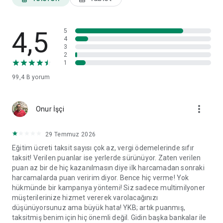
ayarları ve veri paylaşım izinleri gibi tercihlerinizi görüntüleyip
ilgili başlıklar altında değişikliklerinizi yapabilirsiniz.
4,5
World Mobil'i yorumlarınız doğrultusunda geliştirmeye devam
5
4
edeceğiz.
3
2
1
99,4 B
yorum
more_vert
Onur İşçi
29 Temmuz 2026
Eğitim ücreti taksit sayısı çok az, vergi ödemelerinde sıfır
taksit! Verilen puanlar ise yerlerde sürünüyor. Zaten verilen
puan az bir de hiç kazanılmasın diye ilk harcamadan sonraki
harcamalarda puan veririm diyor. Bence hiç verme! Yok
hükmünde bir kampanya yöntemi! Siz sadece multimilyoner
müşterilerinize hizmet vererek varolacağınızı
düşünüyorsunuz ama büyük hata! YKB; artık puanmış,
taksitmiş benim için hiç önemli değil. Gidin başka bankalar ile