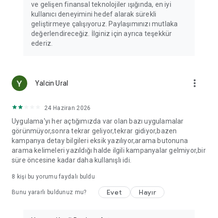
ve gelişen finansal teknolojiler ışığında, en iyi
kullanıcı deneyimini hedef alarak sürekli
geliştirmeye çalışıyoruz. Paylaşımınızı mutlaka
değerlendireceğiz. İlginiz için ayrıca teşekkür
ederiz.
more_vert
Yalcin Ural
24 Haziran 2026
Uygulama'yı her açtığımızda var olan bazı uygulamalar
görünmüyor,sonra tekrar geliyor,tekrar gidiyor,bazen
kampanya detay bilgileri eksik yazılıyor,arama butonuna
arama kelimeleri yazıldığı halde ilgili kampanyalar gelmiyor,bir
süre öncesine kadar daha kullanışlı idi.
8
kişi bu yorumu faydalı buldu
Evet
Hayır
Bunu yararlı buldunuz mu?