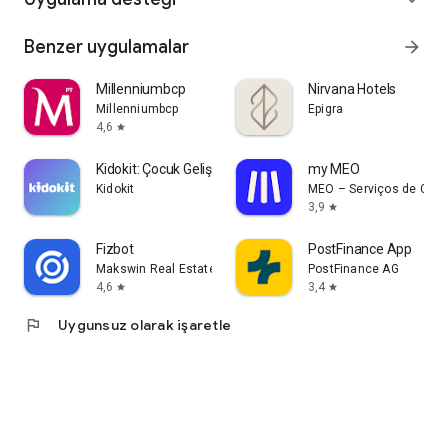
Benzer uygulamalar
arrow_forward
Millenniumbcp
Nirvana Hotels
Millenniumbcp
Epigra
4,6
star
Kidokit: Çocuk Gelişimi
my MEO
Kidokit
MEO – Serviços de Comu
3,9
star
Fizbot
PostFinance App
Makswin Real Estate Technologies
PostFinance AG
4,6
3,4
star
star
flag
Uygunsuz olarak işaretle