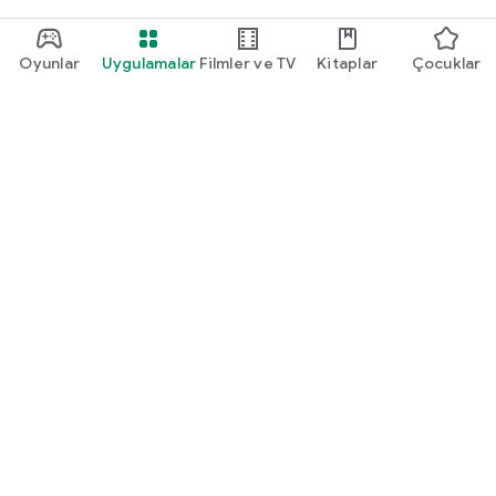
Oyunlar
Uygulamalar
Filmler ve TV
Kitaplar
Çocuklar
Google Play
Play Pass
Play Puanları
Hediye kartları
Kullan
Geri ödeme politikası
Çocuklar ve aile