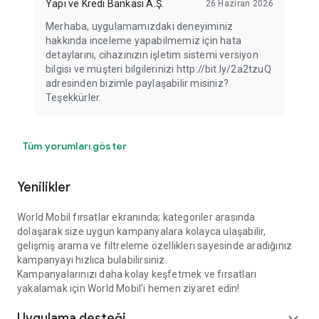
Yapı ve Kredi Bankası A.Ş.
26 Haziran 2026
Merhaba, uygulamamızdaki deneyiminiz
hakkında inceleme yapabilmemiz için hata
detaylarını, cihazınızın işletim sistemi versiyon
bilgisi ve müşteri bilgilerinizi http://bit.ly/2a2tzuQ
adresinden bizimle paylaşabilir misiniz?
Teşekkürler.
Tüm yorumları göster
Yenilikler
World Mobil fırsatlar ekranında; kategoriler arasında
dolaşarak size uygun kampanyalara kolayca ulaşabilir,
gelişmiş arama ve filtreleme özellikleri sayesinde aradığınız
kampanyayı hızlıca bulabilirsiniz.
Kampanyalarınızı daha kolay keşfetmek ve fırsatları
yakalamak için World Mobil’i hemen ziyaret edin!
Uygulama desteği
expand_more