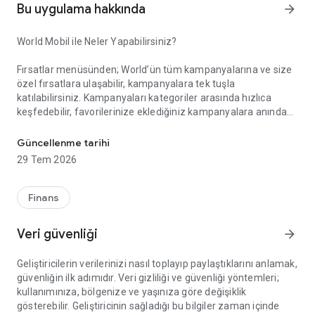
Bu uygulama hakkında
arrow_forward
World Mobil ile Neler Yapabilirsiniz?
Fırsatlar menüsünden; World’ün tüm kampanyalarına ve size
özel fırsatlara ulaşabilir, kampanyalara tek tuşla
katılabilirsiniz. Kampanyaları kategoriler arasında hızlıca
keşfedebilir, favorilerinize eklediğiniz kampanyalara anında
Akıllı Alışverişin Yeni Adı: World Mobil!
erişebilirsiniz. Gelişmiş arama ve filtreleme özellikleriyle
aradığınız kampanyayı kolayca bulabilir, kampanya
Güncellenme tarihi
katılımlarınızı, kazanım süreçlerinizi ve elde ettiğiniz puan ile
29 Tem 2026
indirimleri anlık olarak takip edebilirsiniz.
Finans
Kazandıklarım menüsünden; Kredi kartlarınız, TLcard’larınız
ve ön ödemeli kartlarınızla gerçekleştirdiğiniz işlemlerinizden
Veri güvenliği
arrow_forward
kazandığınız puan ve indirimleri görüntüleyebilir, harcadığınız
puanların detayına erişebilirsiniz.
Geliştiricilerin verilerinizi nasıl toplayıp paylaştıklarını anlamak,
güvenliğin ilk adımıdır. Veri gizliliği ve güvenliği yöntemleri;
kullanımınıza, bölgenize ve yaşınıza göre değişiklik
World Pay menüsünden; QR Kod ile Öde özelliği sayesinde
gösterebilir. Geliştiricinin sağladığı bu bilgiler zaman içinde
kart veya hesabınızdan zahmetsizce ödeme yapabilirsiniz.