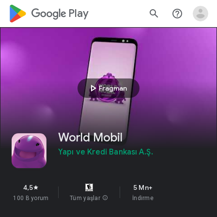
google_logo Play
search
help_outline
play_arrow
Fragman
World Mobil
Yapı ve Kredi Bankası A.Ş.
4,5
5 Mn+
star
100 B yorum
Tüm yaşlar
info
İndirme