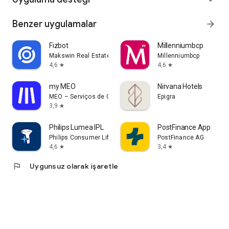
Benzer uygulamalar
arrow_forward
Fizbot
Millenniumbcp
Makswin Real Estate Technologies
Millenniumbcp
4,6
4,6
star
star
my MEO
Nirvana Hotels
MEO – Serviços de Comunicações e Multimédia, S.A.
Epigra
3,9
star
Philips Lumea IPL
PostFinance App
Philips Consumer Lifestyle B.V.
PostFinance AG
4,6
3,4
star
star
flag
Uygunsuz olarak işaretle