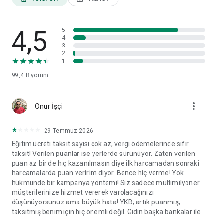
ayarları ve veri paylaşım izinleri gibi tercihlerinizi görüntüleyip
ilgili başlıklar altında değişikliklerinizi yapabilirsiniz.
4,5
World Mobil'i yorumlarınız doğrultusunda geliştirmeye devam
5
4
edeceğiz.
3
2
1
99,4 B
yorum
more_vert
Onur İşçi
29 Temmuz 2026
Eğitim ücreti taksit sayısı çok az, vergi ödemelerinde sıfır
taksit! Verilen puanlar ise yerlerde sürünüyor. Zaten verilen
puan az bir de hiç kazanılmasın diye ilk harcamadan sonraki
harcamalarda puan veririm diyor. Bence hiç verme! Yok
hükmünde bir kampanya yöntemi! Siz sadece multimilyoner
müşterilerinize hizmet vererek varolacağınızı
düşünüyorsunuz ama büyük hata! YKB; artık puanmış,
taksitmiş benim için hiç önemli değil. Gidin başka bankalar ile