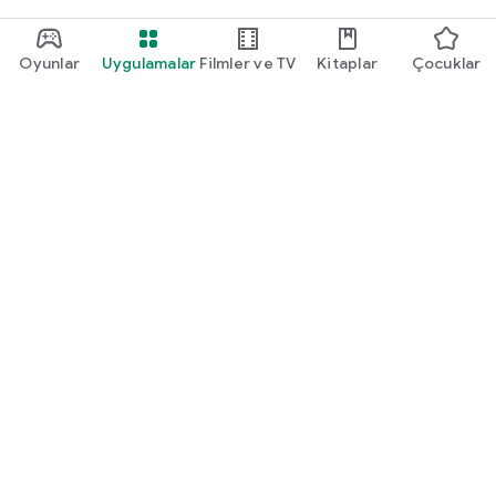
Oyunlar
Uygulamalar
Filmler ve TV
Kitaplar
Çocuklar
Google Play
Play Pass
Play Puanları
Hediye kartları
Kullan
Geri ödeme politikası
Çocuklar ve aile