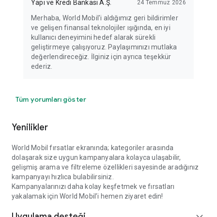
Yapı ve Kredi Bankası A.Ş.
24 Temmuz 2026
Merhaba, World Mobil'i aldığımız geri bildirimler
ve gelişen finansal teknolojiler ışığında, en iyi
kullanıcı deneyimini hedef alarak sürekli
geliştirmeye çalışıyoruz. Paylaşımınızı mutlaka
değerlendireceğiz. İlginiz için ayrıca teşekkür
ederiz.
Tüm yorumları göster
Yenilikler
World Mobil fırsatlar ekranında; kategoriler arasında
dolaşarak size uygun kampanyalara kolayca ulaşabilir,
gelişmiş arama ve filtreleme özellikleri sayesinde aradığınız
kampanyayı hızlıca bulabilirsiniz.
Kampanyalarınızı daha kolay keşfetmek ve fırsatları
yakalamak için World Mobil’i hemen ziyaret edin!
Uygulama desteği
expand_more