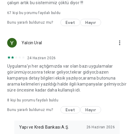
çalışın artık bu sistemimiz çöktü diyor !!!
67
kişi bu yorumu faydalı buldu
Evet
Hayır
Bunu yararlı buldunuz mu?
more_vert
Yalcin Ural
24 Haziran 2026
Uygulama'yı her açtığımızda var olan bazı uygulamalar
görünmüyor,sonra tekrar geliyor,tekrar gidiyor,bazen
kampanya detay bilgileri eksik yazılıyor,arama butonuna
arama kelimeleri yazıldığı halde ilgili kampanyalar gelmiyor,bir
süre öncesine kadar daha kullanışlı idi.
8
kişi bu yorumu faydalı buldu
Evet
Hayır
Bunu yararlı buldunuz mu?
Yapı ve Kredi Bankası A.Ş.
26 Haziran 2026