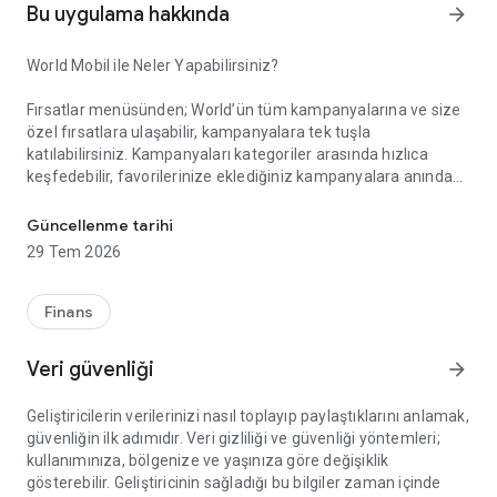
Bu uygulama hakkında
arrow_forward
World Mobil ile Neler Yapabilirsiniz?
Fırsatlar menüsünden; World’ün tüm kampanyalarına ve size
özel fırsatlara ulaşabilir, kampanyalara tek tuşla
katılabilirsiniz. Kampanyaları kategoriler arasında hızlıca
keşfedebilir, favorilerinize eklediğiniz kampanyalara anında
Akıllı Alışverişin Yeni Adı: World Mobil!
erişebilirsiniz. Gelişmiş arama ve filtreleme özellikleriyle
aradığınız kampanyayı kolayca bulabilir, kampanya
Güncellenme tarihi
katılımlarınızı, kazanım süreçlerinizi ve elde ettiğiniz puan ile
29 Tem 2026
indirimleri anlık olarak takip edebilirsiniz.
Finans
Kazandıklarım menüsünden; Kredi kartlarınız, TLcard’larınız
ve ön ödemeli kartlarınızla gerçekleştirdiğiniz işlemlerinizden
Veri güvenliği
arrow_forward
kazandığınız puan ve indirimleri görüntüleyebilir, harcadığınız
puanların detayına erişebilirsiniz.
Geliştiricilerin verilerinizi nasıl toplayıp paylaştıklarını anlamak,
güvenliğin ilk adımıdır. Veri gizliliği ve güvenliği yöntemleri;
kullanımınıza, bölgenize ve yaşınıza göre değişiklik
World Pay menüsünden; QR Kod ile Öde özelliği sayesinde
gösterebilir. Geliştiricinin sağladığı bu bilgiler zaman içinde
kart veya hesabınızdan zahmetsizce ödeme yapabilirsiniz.