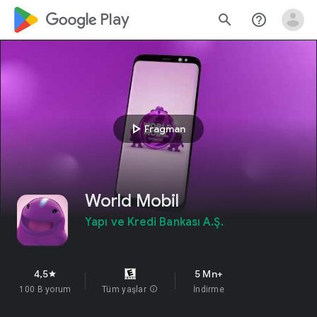
google_logo Play
search
help_outline
play_arrow
Fragman
World Mobil
Yapı ve Kredi Bankası A.Ş.
4,5
5 Mn+
star
100 B yorum
Tüm yaşlar
info
İndirme