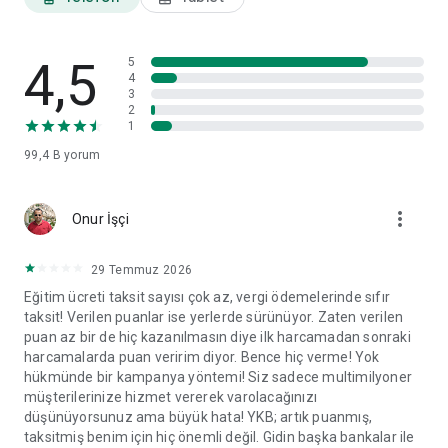
ayarları ve veri paylaşım izinleri gibi tercihlerinizi görüntüleyip
ilgili başlıklar altında değişikliklerinizi yapabilirsiniz.
4,5
World Mobil'i yorumlarınız doğrultusunda geliştirmeye devam
5
4
edeceğiz.
3
2
1
99,4 B
yorum
more_vert
Onur İşçi
29 Temmuz 2026
Eğitim ücreti taksit sayısı çok az, vergi ödemelerinde sıfır
taksit! Verilen puanlar ise yerlerde sürünüyor. Zaten verilen
puan az bir de hiç kazanılmasın diye ilk harcamadan sonraki
harcamalarda puan veririm diyor. Bence hiç verme! Yok
hükmünde bir kampanya yöntemi! Siz sadece multimilyoner
müşterilerinize hizmet vererek varolacağınızı
düşünüyorsunuz ama büyük hata! YKB; artık puanmış,
taksitmiş benim için hiç önemli değil. Gidin başka bankalar ile