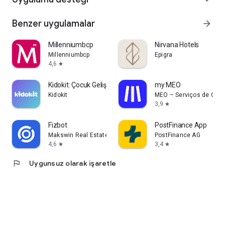
Benzer uygulamalar
arrow_forward
Millenniumbcp
Nirvana Hotels
Millenniumbcp
Epigra
4,6
star
Kidokit: Çocuk Gelişimi
my MEO
Kidokit
MEO – Serviços de Comu
3,9
star
Fizbot
PostFinance App
Makswin Real Estate Technologies
PostFinance AG
4,6
3,4
star
star
flag
Uygunsuz olarak işaretle