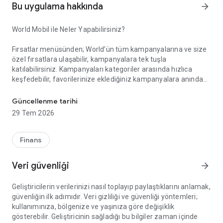
Bu uygulama hakkında
arrow_forward
World Mobil ile Neler Yapabilirsiniz?
Fırsatlar menüsünden; World’ün tüm kampanyalarına ve size
özel fırsatlara ulaşabilir, kampanyalara tek tuşla
katılabilirsiniz. Kampanyaları kategoriler arasında hızlıca
keşfedebilir, favorilerinize eklediğiniz kampanyalara anında
Akıllı Alışverişin Yeni Adı: World Mobil!
erişebilirsiniz. Gelişmiş arama ve filtreleme özellikleriyle
aradığınız kampanyayı kolayca bulabilir, kampanya
Güncellenme tarihi
katılımlarınızı, kazanım süreçlerinizi ve elde ettiğiniz puan ile
29 Tem 2026
indirimleri anlık olarak takip edebilirsiniz.
Finans
Kazandıklarım menüsünden; Kredi kartlarınız, TLcard’larınız
ve ön ödemeli kartlarınızla gerçekleştirdiğiniz işlemlerinizden
Veri güvenliği
arrow_forward
kazandığınız puan ve indirimleri görüntüleyebilir, harcadığınız
puanların detayına erişebilirsiniz.
Geliştiricilerin verilerinizi nasıl toplayıp paylaştıklarını anlamak,
güvenliğin ilk adımıdır. Veri gizliliği ve güvenliği yöntemleri;
kullanımınıza, bölgenize ve yaşınıza göre değişiklik
World Pay menüsünden; QR Kod ile Öde özelliği sayesinde
gösterebilir. Geliştiricinin sağladığı bu bilgiler zaman içinde
kart veya hesabınızdan zahmetsizce ödeme yapabilirsiniz.