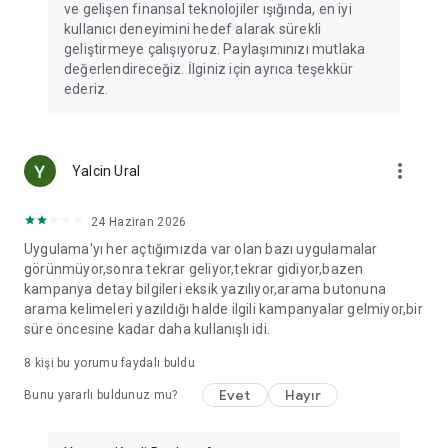
ve gelişen finansal teknolojiler ışığında, en iyi
kullanıcı deneyimini hedef alarak sürekli
geliştirmeye çalışıyoruz. Paylaşımınızı mutlaka
değerlendireceğiz. İlginiz için ayrıca teşekkür
ederiz.
more_vert
Yalcin Ural
24 Haziran 2026
Uygulama'yı her açtığımızda var olan bazı uygulamalar
görünmüyor,sonra tekrar geliyor,tekrar gidiyor,bazen
kampanya detay bilgileri eksik yazılıyor,arama butonuna
arama kelimeleri yazıldığı halde ilgili kampanyalar gelmiyor,bir
süre öncesine kadar daha kullanışlı idi.
8
kişi bu yorumu faydalı buldu
Evet
Hayır
Bunu yararlı buldunuz mu?