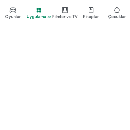
Oyunlar
Uygulamalar
Filmler ve TV
Kitaplar
Çocuklar
Google Play
Play Pass
Play Puanları
Hediye kartları
Kullan
Geri ödeme politikası
Çocuklar ve aile