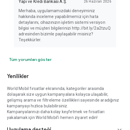
Yapı ve Kredi Bankası A.Ş.
26 Haziran 2026
Merhaba, uygulamamızdaki deneyiminiz
hakkında inceleme yapabilmemiz için hata
detaylarını, cihazınızın işletim sistemi versiyon
bilgisi ve müşteri bilgilerinizi http://bit.ly/2a2tzuQ
adresinden bizimle paylaşabilir misiniz?
Teşekkürler.
Tüm yorumları göster
Yenilikler
World Mobil fırsatlar ekranında; kategoriler arasında
dolaşarak size uygun kampanyalara kolayca ulaşabilir,
gelişmiş arama ve filtreleme özellikleri sayesinde aradığınız
kampanyayı hızlıca bulabilirsiniz.
Kampanyalarınızı daha kolay keşfetmek ve fırsatları
yakalamak için World Mobil’i hemen ziyaret edin!
Uygulama desteği
expand_more