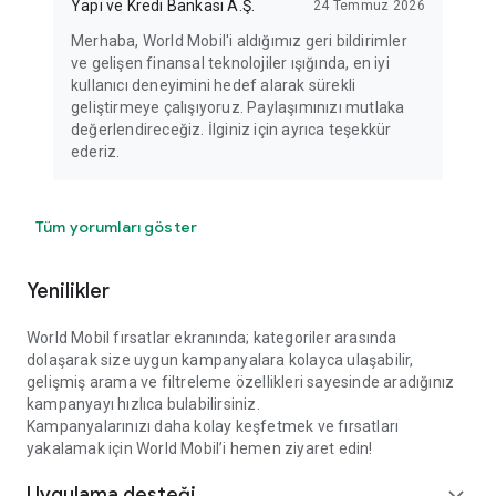
Yapı ve Kredi Bankası A.Ş.
24 Temmuz 2026
Merhaba, World Mobil'i aldığımız geri bildirimler
ve gelişen finansal teknolojiler ışığında, en iyi
kullanıcı deneyimini hedef alarak sürekli
geliştirmeye çalışıyoruz. Paylaşımınızı mutlaka
değerlendireceğiz. İlginiz için ayrıca teşekkür
ederiz.
Tüm yorumları göster
Yenilikler
World Mobil fırsatlar ekranında; kategoriler arasında
dolaşarak size uygun kampanyalara kolayca ulaşabilir,
gelişmiş arama ve filtreleme özellikleri sayesinde aradığınız
kampanyayı hızlıca bulabilirsiniz.
Kampanyalarınızı daha kolay keşfetmek ve fırsatları
yakalamak için World Mobil’i hemen ziyaret edin!
Uygulama desteği
expand_more