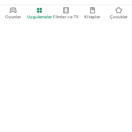
Oyunlar
Uygulamalar
Filmler ve TV
Kitaplar
Çocuklar
Google Play
Play Pass
Play Puanları
Hediye kartları
Kullan
Geri ödeme politikası
Çocuklar ve aile