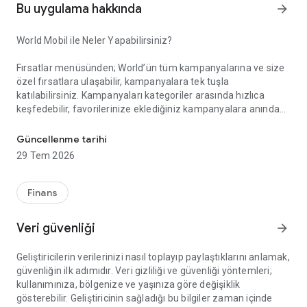
Bu uygulama hakkında
arrow_forward
World Mobil ile Neler Yapabilirsiniz?
Fırsatlar menüsünden; World’ün tüm kampanyalarına ve size
özel fırsatlara ulaşabilir, kampanyalara tek tuşla
katılabilirsiniz. Kampanyaları kategoriler arasında hızlıca
keşfedebilir, favorilerinize eklediğiniz kampanyalara anında
Akıllı Alışverişin Yeni Adı: World Mobil!
erişebilirsiniz. Gelişmiş arama ve filtreleme özellikleriyle
aradığınız kampanyayı kolayca bulabilir, kampanya
Güncellenme tarihi
katılımlarınızı, kazanım süreçlerinizi ve elde ettiğiniz puan ile
29 Tem 2026
indirimleri anlık olarak takip edebilirsiniz.
Finans
Kazandıklarım menüsünden; Kredi kartlarınız, TLcard’larınız
ve ön ödemeli kartlarınızla gerçekleştirdiğiniz işlemlerinizden
Veri güvenliği
arrow_forward
kazandığınız puan ve indirimleri görüntüleyebilir, harcadığınız
puanların detayına erişebilirsiniz.
Geliştiricilerin verilerinizi nasıl toplayıp paylaştıklarını anlamak,
güvenliğin ilk adımıdır. Veri gizliliği ve güvenliği yöntemleri;
kullanımınıza, bölgenize ve yaşınıza göre değişiklik
World Pay menüsünden; QR Kod ile Öde özelliği sayesinde
gösterebilir. Geliştiricinin sağladığı bu bilgiler zaman içinde
kart veya hesabınızdan zahmetsizce ödeme yapabilirsiniz.