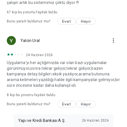
çalışın artık bu sistemimiz çöktü diyor !!!
67
kişi bu yorumu faydalı buldu
Evet
Hayır
Bunu yararlı buldunuz mu?
more_vert
Yalcin Ural
24 Haziran 2026
Uygulama'yı her açtığımızda var olan bazı uygulamalar
görünmüyor,sonra tekrar geliyor,tekrar gidiyor,bazen
kampanya detay bilgileri eksik yazılıyor,arama butonuna
arama kelimeleri yazıldığı halde ilgili kampanyalar gelmiyor,bir
süre öncesine kadar daha kullanışlı idi.
8
kişi bu yorumu faydalı buldu
Evet
Hayır
Bunu yararlı buldunuz mu?
Yapı ve Kredi Bankası A.Ş.
26 Haziran 2026