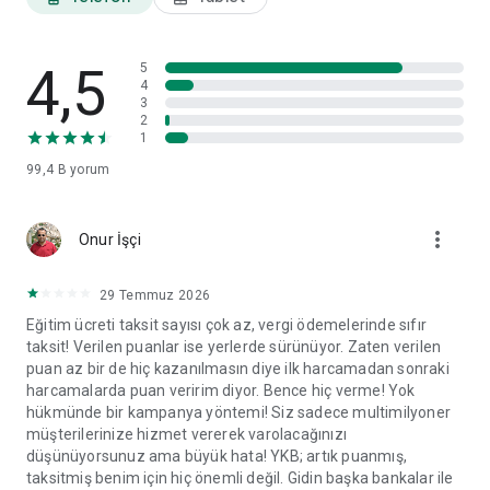
ayarları ve veri paylaşım izinleri gibi tercihlerinizi görüntüleyip
ilgili başlıklar altında değişikliklerinizi yapabilirsiniz.
4,5
World Mobil'i yorumlarınız doğrultusunda geliştirmeye devam
5
4
edeceğiz.
3
2
1
99,4 B
yorum
more_vert
Onur İşçi
29 Temmuz 2026
Eğitim ücreti taksit sayısı çok az, vergi ödemelerinde sıfır
taksit! Verilen puanlar ise yerlerde sürünüyor. Zaten verilen
puan az bir de hiç kazanılmasın diye ilk harcamadan sonraki
harcamalarda puan veririm diyor. Bence hiç verme! Yok
hükmünde bir kampanya yöntemi! Siz sadece multimilyoner
müşterilerinize hizmet vererek varolacağınızı
düşünüyorsunuz ama büyük hata! YKB; artık puanmış,
taksitmiş benim için hiç önemli değil. Gidin başka bankalar ile