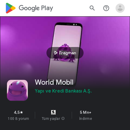
google_logo Play
search
help_outline
play_arrow
Fragman
World Mobil
Yapı ve Kredi Bankası A.Ş.
4,5
5 Mn+
star
100 B yorum
Tüm yaşlar
info
İndirme