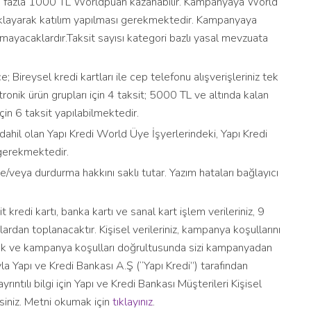
en fazla 1000 TL Worldpuan kazanabilir. Kampanyaya World
klayarak katılım yapılması gerekmektedir. Kampanyaya
yacaklardır.Taksit sayısı kategori bazlı yasal mevzuata
; Bireysel kredi kartları ile cep telefonu alışverişleriniz tek
tronik ürün grupları için 4 taksit; 5000 TL ve altında kalan
için 6 taksit yapılabilmektedir.
il olan Yapı Kredi World Üye İşyerlerindeki, Yapı Kredi
gerekmektedir.
veya durdurma hakkını saklı tutar. Yazım hataları bağlayıcı
t kredi kartı, banka kartı ve sanal kart işlem verileriniz, 9
ardan toplanacaktır. Kişisel verileriniz, kampanya koşullarını
mek ve kampanya koşulları doğrultusunda sizi kampanyadan
la Yapı ve Kredi Bankası A.Ş (“Yapı Kredi”) tarafından
 ayrıntılı bilgi için Yapı ve Kredi Bankası Müşterileri Kişisel
rsiniz. Metni okumak için
tıklayınız
.