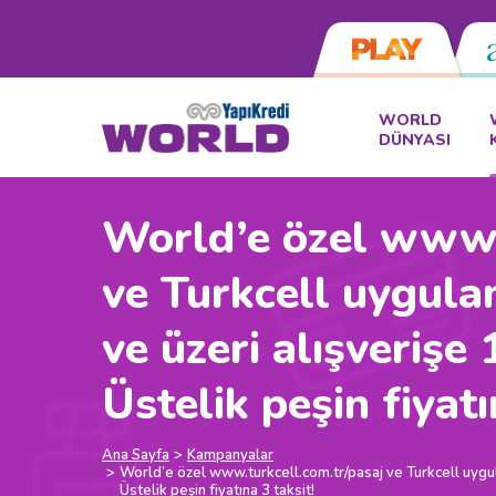
WORLD
DÜNYASI
World’e özel www.t
ve Turkcell uygul
ve üzeri alışveriş
Üstelik peşin fiyatı
Ana Sayfa
Kampanyalar
World’e özel www.turkcell.com.tr/pasaj ve Turkcell uyg
Üstelik peşin fiyatına 3 taksit!