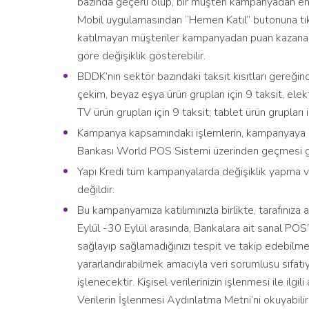
bazında geçerli olup, bir müşteri kampanyadan 
Mobil uygulamasından “Hemen Katıl” butonuna tı
katılmayan müşteriler kampanyadan puan kazanama
göre değişiklik gösterebilir.
BDDK’nın sektör bazındaki taksit kısıtları gereğince
çekim, beyaz eşya ürün grupları için 9 taksit, elek
TV ürün grupları için 9 taksit; tablet ürün grupları 
Kampanya kapsamındaki işlemlerin, kampanyaya dah
Bankası World POS Sistemi üzerinden geçmesi 
Yapı Kredi tüm kampanyalarda değişiklik yapma ve/
değildir.
Bu kampanyamıza katılımınızla birlikte, tarafınıza ai
Eylül -30 Eylül arasında, Bankalara ait sanal POS’l
sağlayıp sağlamadığınızı tespit ve takip edebil
yararlandırabilmek amacıyla veri sorumlusu sıfatıy
işlenecektir. Kişisel verilerinizin işlenmesi ile ilgili
Verilerin İşlenmesi Aydınlatma Metni’ni okuyabili