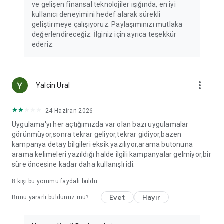
ve gelişen finansal teknolojiler ışığında, en iyi
kullanıcı deneyimini hedef alarak sürekli
geliştirmeye çalışıyoruz. Paylaşımınızı mutlaka
değerlendireceğiz. İlginiz için ayrıca teşekkür
ederiz.
more_vert
Yalcin Ural
24 Haziran 2026
Uygulama'yı her açtığımızda var olan bazı uygulamalar
görünmüyor,sonra tekrar geliyor,tekrar gidiyor,bazen
kampanya detay bilgileri eksik yazılıyor,arama butonuna
arama kelimeleri yazıldığı halde ilgili kampanyalar gelmiyor,bir
süre öncesine kadar daha kullanışlı idi.
8
kişi bu yorumu faydalı buldu
Evet
Hayır
Bunu yararlı buldunuz mu?