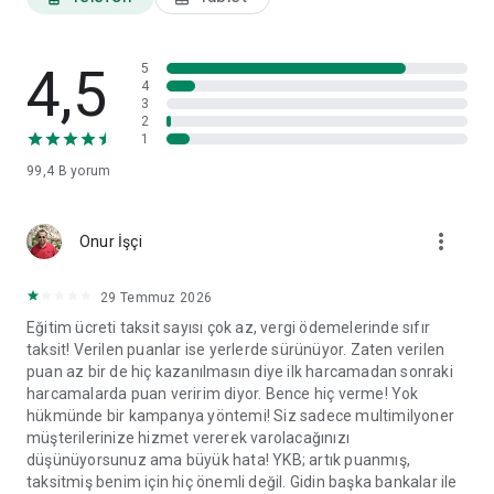
ayarları ve veri paylaşım izinleri gibi tercihlerinizi görüntüleyip
ilgili başlıklar altında değişikliklerinizi yapabilirsiniz.
4,5
World Mobil'i yorumlarınız doğrultusunda geliştirmeye devam
5
4
edeceğiz.
3
2
1
99,4 B
yorum
more_vert
Onur İşçi
29 Temmuz 2026
Eğitim ücreti taksit sayısı çok az, vergi ödemelerinde sıfır
taksit! Verilen puanlar ise yerlerde sürünüyor. Zaten verilen
puan az bir de hiç kazanılmasın diye ilk harcamadan sonraki
harcamalarda puan veririm diyor. Bence hiç verme! Yok
hükmünde bir kampanya yöntemi! Siz sadece multimilyoner
müşterilerinize hizmet vererek varolacağınızı
düşünüyorsunuz ama büyük hata! YKB; artık puanmış,
taksitmiş benim için hiç önemli değil. Gidin başka bankalar ile