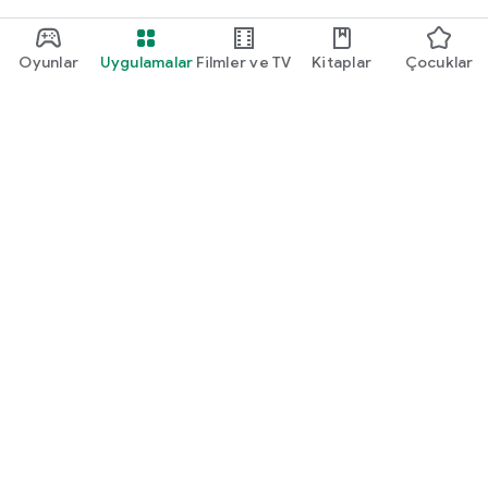
Oyunlar
Uygulamalar
Filmler ve TV
Kitaplar
Çocuklar
Google Play
Play Pass
Play Puanları
Hediye kartları
Kullan
Geri ödeme politikası
Çocuklar ve aile