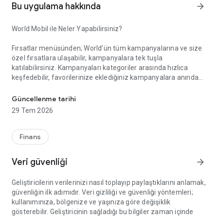
Bu uygulama hakkında
arrow_forward
World Mobil ile Neler Yapabilirsiniz?
Fırsatlar menüsünden; World’ün tüm kampanyalarına ve size
özel fırsatlara ulaşabilir, kampanyalara tek tuşla
katılabilirsiniz. Kampanyaları kategoriler arasında hızlıca
keşfedebilir, favorilerinize eklediğiniz kampanyalara anında
Akıllı Alışverişin Yeni Adı: World Mobil!
erişebilirsiniz. Gelişmiş arama ve filtreleme özellikleriyle
aradığınız kampanyayı kolayca bulabilir, kampanya
Güncellenme tarihi
katılımlarınızı, kazanım süreçlerinizi ve elde ettiğiniz puan ile
29 Tem 2026
indirimleri anlık olarak takip edebilirsiniz.
Finans
Kazandıklarım menüsünden; Kredi kartlarınız, TLcard’larınız
ve ön ödemeli kartlarınızla gerçekleştirdiğiniz işlemlerinizden
Veri güvenliği
arrow_forward
kazandığınız puan ve indirimleri görüntüleyebilir, harcadığınız
puanların detayına erişebilirsiniz.
Geliştiricilerin verilerinizi nasıl toplayıp paylaştıklarını anlamak,
güvenliğin ilk adımıdır. Veri gizliliği ve güvenliği yöntemleri;
kullanımınıza, bölgenize ve yaşınıza göre değişiklik
World Pay menüsünden; QR Kod ile Öde özelliği sayesinde
gösterebilir. Geliştiricinin sağladığı bu bilgiler zaman içinde
kart veya hesabınızdan zahmetsizce ödeme yapabilirsiniz.