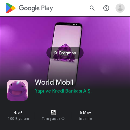
google_logo Play
search
help_outline
play_arrow
Fragman
World Mobil
Yapı ve Kredi Bankası A.Ş.
4,5
5 Mn+
star
100 B yorum
Tüm yaşlar
info
İndirme