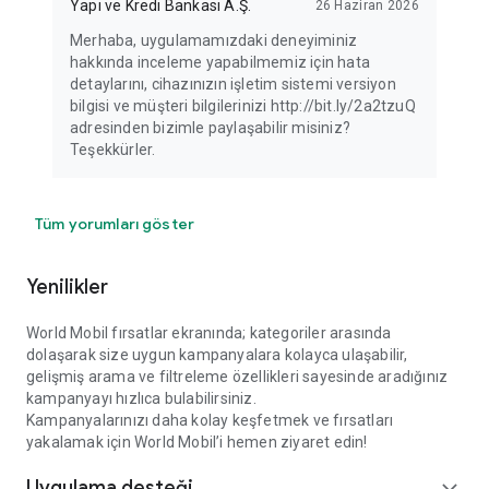
Yapı ve Kredi Bankası A.Ş.
26 Haziran 2026
Merhaba, uygulamamızdaki deneyiminiz
hakkında inceleme yapabilmemiz için hata
detaylarını, cihazınızın işletim sistemi versiyon
bilgisi ve müşteri bilgilerinizi http://bit.ly/2a2tzuQ
adresinden bizimle paylaşabilir misiniz?
Teşekkürler.
Tüm yorumları göster
Yenilikler
World Mobil fırsatlar ekranında; kategoriler arasında
dolaşarak size uygun kampanyalara kolayca ulaşabilir,
gelişmiş arama ve filtreleme özellikleri sayesinde aradığınız
kampanyayı hızlıca bulabilirsiniz.
Kampanyalarınızı daha kolay keşfetmek ve fırsatları
yakalamak için World Mobil’i hemen ziyaret edin!
Uygulama desteği
expand_more