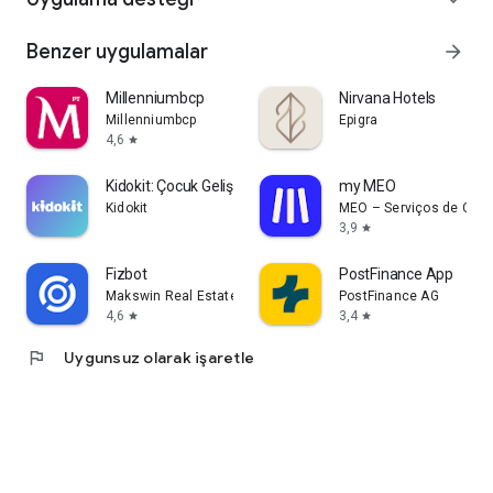
Benzer uygulamalar
arrow_forward
Millenniumbcp
Nirvana Hotels
Millenniumbcp
Epigra
4,6
star
Kidokit: Çocuk Gelişimi
my MEO
Kidokit
MEO – Serviços de Comu
3,9
star
Fizbot
PostFinance App
Makswin Real Estate Technologies
PostFinance AG
4,6
3,4
star
star
flag
Uygunsuz olarak işaretle