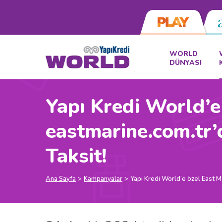
WORLD
DÜNYASI
Yapı Kredi World’e
eastmarine.com.tr’d
Taksit!
Ana Sayfa
Kampanyalar
Yapı Kredi World’e özel East Ma