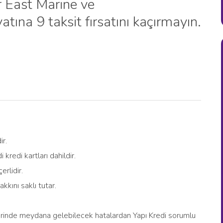
r East Marine ve
atına 9 taksit fırsatını kaçırmayın.
r.
redi kartları dahildir.
rlidir.
kını saklı tutar.
ilerinde meydana gelebilecek hatalardan Yapı Kredi sorumlu