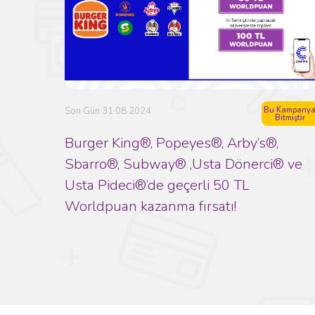
Bu Kampany
Son Gün 31.08.2024
Bitmiştir
Burger King®, Popeyes®, Arby’s®,
Sbarro®, Subway® ,Usta Dönerci® ve
Usta Pideci®’de geçerli 50 TL
Worldpuan kazanma fırsatı!