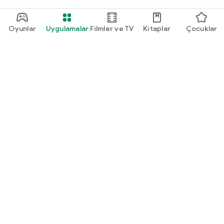
Oyunlar
Uygulamalar
Filmler ve TV
Kitaplar
Çocuklar
Google Play
Play Pass
Play Puanları
Hediye kartları
Kullan
Geri ödeme politikası
Çocuklar ve aile