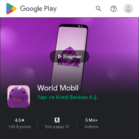
google_logo Play
search
help_outline
play_arrow
Fragman
World Mobil
Yapı ve Kredi Bankası A.Ş.
4,5
5 Mn+
star
100 B yorum
Tüm yaşlar
info
İndirme