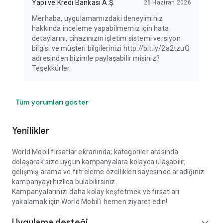
Yapı ve Kredi Bankası A.Ş.
26 Haziran 2026
Merhaba, uygulamamızdaki deneyiminiz
hakkında inceleme yapabilmemiz için hata
detaylarını, cihazınızın işletim sistemi versiyon
bilgisi ve müşteri bilgilerinizi http://bit.ly/2a2tzuQ
adresinden bizimle paylaşabilir misiniz?
Teşekkürler.
Tüm yorumları göster
Yenilikler
World Mobil fırsatlar ekranında; kategoriler arasında
dolaşarak size uygun kampanyalara kolayca ulaşabilir,
gelişmiş arama ve filtreleme özellikleri sayesinde aradığınız
kampanyayı hızlıca bulabilirsiniz.
Kampanyalarınızı daha kolay keşfetmek ve fırsatları
yakalamak için World Mobil’i hemen ziyaret edin!
Uygulama desteği
expand_more