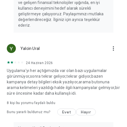
ve gelişen finansal teknolojiler ışığında, en iyi
kullanıcı deneyimini hedef alarak sürekli
geliştirmeye çalışıyoruz. Paylaşımınızı mutlaka
değerlendireceğiz. İlginiz için ayrıca teşekkür
ederiz.
more_vert
Yalcin Ural
24 Haziran 2026
Uygulama'yı her açtığımızda var olan bazı uygulamalar
görünmüyor,sonra tekrar geliyor,tekrar gidiyor,bazen
kampanya detay bilgileri eksik yazılıyor,arama butonuna
arama kelimeleri yazıldığı halde ilgili kampanyalar gelmiyor,bir
süre öncesine kadar daha kullanışlı idi.
8
kişi bu yorumu faydalı buldu
Evet
Hayır
Bunu yararlı buldunuz mu?