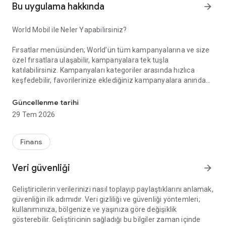
Bu uygulama hakkında
arrow_forward
World Mobil ile Neler Yapabilirsiniz?
Fırsatlar menüsünden; World’ün tüm kampanyalarına ve size
özel fırsatlara ulaşabilir, kampanyalara tek tuşla
katılabilirsiniz. Kampanyaları kategoriler arasında hızlıca
keşfedebilir, favorilerinize eklediğiniz kampanyalara anında
Akıllı Alışverişin Yeni Adı: World Mobil!
erişebilirsiniz. Gelişmiş arama ve filtreleme özellikleriyle
aradığınız kampanyayı kolayca bulabilir, kampanya
Güncellenme tarihi
katılımlarınızı, kazanım süreçlerinizi ve elde ettiğiniz puan ile
29 Tem 2026
indirimleri anlık olarak takip edebilirsiniz.
Finans
Kazandıklarım menüsünden; Kredi kartlarınız, TLcard’larınız
ve ön ödemeli kartlarınızla gerçekleştirdiğiniz işlemlerinizden
Veri güvenliği
arrow_forward
kazandığınız puan ve indirimleri görüntüleyebilir, harcadığınız
puanların detayına erişebilirsiniz.
Geliştiricilerin verilerinizi nasıl toplayıp paylaştıklarını anlamak,
güvenliğin ilk adımıdır. Veri gizliliği ve güvenliği yöntemleri;
kullanımınıza, bölgenize ve yaşınıza göre değişiklik
World Pay menüsünden; QR Kod ile Öde özelliği sayesinde
gösterebilir. Geliştiricinin sağladığı bu bilgiler zaman içinde
kart veya hesabınızdan zahmetsizce ödeme yapabilirsiniz.