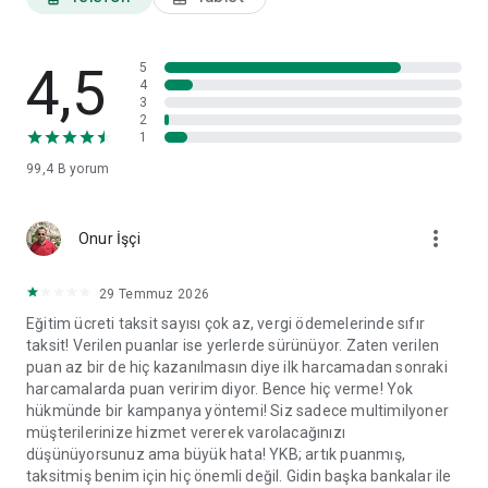
ayarları ve veri paylaşım izinleri gibi tercihlerinizi görüntüleyip
ilgili başlıklar altında değişikliklerinizi yapabilirsiniz.
4,5
World Mobil'i yorumlarınız doğrultusunda geliştirmeye devam
5
4
edeceğiz.
3
2
1
99,4 B
yorum
more_vert
Onur İşçi
29 Temmuz 2026
Eğitim ücreti taksit sayısı çok az, vergi ödemelerinde sıfır
taksit! Verilen puanlar ise yerlerde sürünüyor. Zaten verilen
puan az bir de hiç kazanılmasın diye ilk harcamadan sonraki
harcamalarda puan veririm diyor. Bence hiç verme! Yok
hükmünde bir kampanya yöntemi! Siz sadece multimilyoner
müşterilerinize hizmet vererek varolacağınızı
düşünüyorsunuz ama büyük hata! YKB; artık puanmış,
taksitmiş benim için hiç önemli değil. Gidin başka bankalar ile