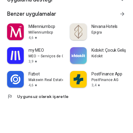
Benzer uygulamalar
arrow_forward
Millenniumbcp
Nirvana Hotels
Millenniumbcp
Epigra
4,6
star
my MEO
Kidokit: Çocuk Gelişimi
MEO – Serviços de Comunicações e Multimédia, S.A.
Kidokit
3,9
star
Fizbot
PostFinance App
Makswin Real Estate Technologies
PostFinance AG
4,6
3,4
star
star
flag
Uygunsuz olarak işaretle