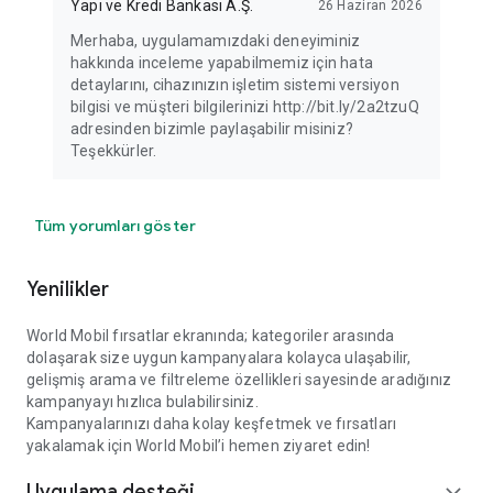
Yapı ve Kredi Bankası A.Ş.
26 Haziran 2026
Merhaba, uygulamamızdaki deneyiminiz
hakkında inceleme yapabilmemiz için hata
detaylarını, cihazınızın işletim sistemi versiyon
bilgisi ve müşteri bilgilerinizi http://bit.ly/2a2tzuQ
adresinden bizimle paylaşabilir misiniz?
Teşekkürler.
Tüm yorumları göster
Yenilikler
World Mobil fırsatlar ekranında; kategoriler arasında
dolaşarak size uygun kampanyalara kolayca ulaşabilir,
gelişmiş arama ve filtreleme özellikleri sayesinde aradığınız
kampanyayı hızlıca bulabilirsiniz.
Kampanyalarınızı daha kolay keşfetmek ve fırsatları
yakalamak için World Mobil’i hemen ziyaret edin!
Uygulama desteği
expand_more