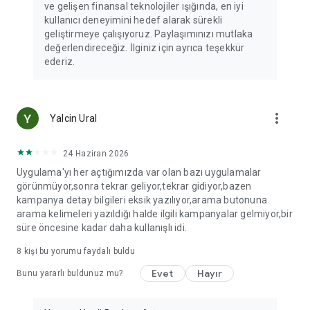
ve gelişen finansal teknolojiler ışığında, en iyi
kullanıcı deneyimini hedef alarak sürekli
geliştirmeye çalışıyoruz. Paylaşımınızı mutlaka
değerlendireceğiz. İlginiz için ayrıca teşekkür
ederiz.
more_vert
Yalcin Ural
24 Haziran 2026
Uygulama'yı her açtığımızda var olan bazı uygulamalar
görünmüyor,sonra tekrar geliyor,tekrar gidiyor,bazen
kampanya detay bilgileri eksik yazılıyor,arama butonuna
arama kelimeleri yazıldığı halde ilgili kampanyalar gelmiyor,bir
süre öncesine kadar daha kullanışlı idi.
8
kişi bu yorumu faydalı buldu
Evet
Hayır
Bunu yararlı buldunuz mu?