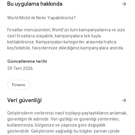
Bu uygulama hakkında
arrow_forward
World Mobil ile Neler Yapabilirsiniz?
Fırsatlar menüsünden; World’ün tüm kampanyalarına ve size
özel fırsatlara ulaşabilir, kampanyalara tek tuşla
katılabilirsiniz. Kampanyaları kategoriler arasında hızlıca
keşfedebilir, favorilerinize eklediğiniz kampanyalara anında
Akıllı Alışverişin Yeni Adı: World Mobil!
erişebilirsiniz. Gelişmiş arama ve filtreleme özellikleriyle
aradığınız kampanyayı kolayca bulabilir, kampanya
Güncellenme tarihi
katılımlarınızı, kazanım süreçlerinizi ve elde ettiğiniz puan ile
29 Tem 2026
indirimleri anlık olarak takip edebilirsiniz.
Finans
Kazandıklarım menüsünden; Kredi kartlarınız, TLcard’larınız
ve ön ödemeli kartlarınızla gerçekleştirdiğiniz işlemlerinizden
Veri güvenliği
arrow_forward
kazandığınız puan ve indirimleri görüntüleyebilir, harcadığınız
puanların detayına erişebilirsiniz.
Geliştiricilerin verilerinizi nasıl toplayıp paylaştıklarını anlamak,
güvenliğin ilk adımıdır. Veri gizliliği ve güvenliği yöntemleri;
kullanımınıza, bölgenize ve yaşınıza göre değişiklik
World Pay menüsünden; QR Kod ile Öde özelliği sayesinde
gösterebilir. Geliştiricinin sağladığı bu bilgiler zaman içinde
kart veya hesabınızdan zahmetsizce ödeme yapabilirsiniz.