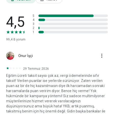
ayarları ve veri paylaşım izinleri gibi tercihlerinizi görüntüleyip
ilgili başlıklar altında değişikliklerinizi yapabilirsiniz.
4,5
World Mobil'i yorumlarınız doğrultusunda geliştirmeye devam
5
4
edeceğiz.
3
2
1
99,4 B
yorum
more_vert
Onur İşçi
29 Temmuz 2026
Eğitim ücreti taksit sayısı çok az, vergi ödemelerinde sıfır
taksit! Verilen puanlar ise yerlerde sürünüyor. Zaten verilen
puan az bir de hiç kazanılmasın diye ilk harcamadan sonraki
harcamalarda puan veririm diyor. Bence hiç verme! Yok
hükmünde bir kampanya yöntemi! Siz sadece multimilyoner
müşterilerinize hizmet vererek varolacağınızı
düşünüyorsunuz ama büyük hata! YKB; artık puanmış,
taksitmiş benim için hiç önemli değil. Gidin başka bankalar ile