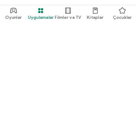
Oyunlar
Uygulamalar
Filmler ve TV
Kitaplar
Çocuklar
Google Play
Play Pass
Play Puanları
Hediye kartları
Kullan
Geri ödeme politikası
Çocuklar ve aile