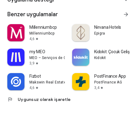
Benzer uygulamalar
arrow_forward
Millenniumbcp
Nirvana Hotels
Millenniumbcp
Epigra
4,6
star
my MEO
Kidokit: Çocuk Gelişimi
MEO – Serviços de Comunicações e Multimédia, S.A.
Kidokit
3,9
star
Fizbot
PostFinance App
Makswin Real Estate Technologies
PostFinance AG
4,6
3,4
star
star
flag
Uygunsuz olarak işaretle