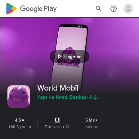
google_logo Play
search
help_outline
play_arrow
Fragman
World Mobil
Yapı ve Kredi Bankası A.Ş.
4,5
5 Mn+
star
100 B yorum
Tüm yaşlar
info
İndirme