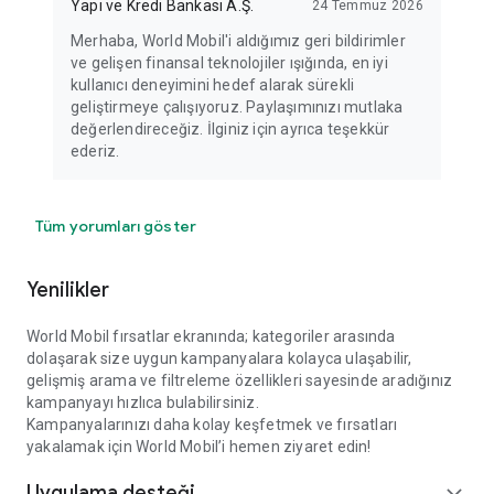
Yapı ve Kredi Bankası A.Ş.
24 Temmuz 2026
Merhaba, World Mobil'i aldığımız geri bildirimler
ve gelişen finansal teknolojiler ışığında, en iyi
kullanıcı deneyimini hedef alarak sürekli
geliştirmeye çalışıyoruz. Paylaşımınızı mutlaka
değerlendireceğiz. İlginiz için ayrıca teşekkür
ederiz.
Tüm yorumları göster
Yenilikler
World Mobil fırsatlar ekranında; kategoriler arasında
dolaşarak size uygun kampanyalara kolayca ulaşabilir,
gelişmiş arama ve filtreleme özellikleri sayesinde aradığınız
kampanyayı hızlıca bulabilirsiniz.
Kampanyalarınızı daha kolay keşfetmek ve fırsatları
yakalamak için World Mobil’i hemen ziyaret edin!
Uygulama desteği
expand_more