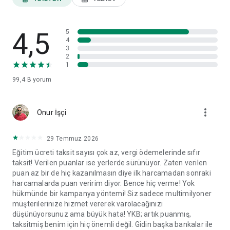
ayarları ve veri paylaşım izinleri gibi tercihlerinizi görüntüleyip
ilgili başlıklar altında değişikliklerinizi yapabilirsiniz.
4,5
World Mobil'i yorumlarınız doğrultusunda geliştirmeye devam
5
4
edeceğiz.
3
2
1
99,4 B
yorum
more_vert
Onur İşçi
29 Temmuz 2026
Eğitim ücreti taksit sayısı çok az, vergi ödemelerinde sıfır
taksit! Verilen puanlar ise yerlerde sürünüyor. Zaten verilen
puan az bir de hiç kazanılmasın diye ilk harcamadan sonraki
harcamalarda puan veririm diyor. Bence hiç verme! Yok
hükmünde bir kampanya yöntemi! Siz sadece multimilyoner
müşterilerinize hizmet vererek varolacağınızı
düşünüyorsunuz ama büyük hata! YKB; artık puanmış,
taksitmiş benim için hiç önemli değil. Gidin başka bankalar ile