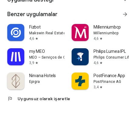
Benzer uygulamalar
arrow_forward
Fizbot
Millenniumbcp
Makswin Real Estate Technologies
Millenniumbcp
4,6
4,6
star
star
my MEO
Philips Lumea IPL
MEO – Serviços de Comunicações e Multimédia, S.A.
Philips Consumer Lifesty
3,9
4,6
star
star
Nirvana Hotels
PostFinance App
Epigra
PostFinance AG
3,4
star
flag
Uygunsuz olarak işaretle