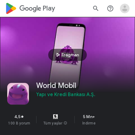
google_logo Play
search
help_outline
play_arrow
Fragman
World Mobil
Yapı ve Kredi Bankası A.Ş.
4,5
5 Mn+
star
100 B yorum
Tüm yaşlar
info
İndirme