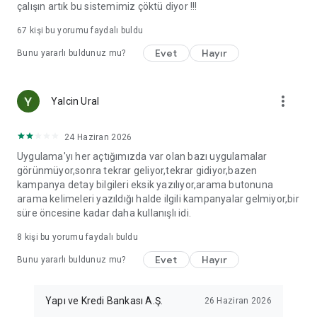
çalışın artık bu sistemimiz çöktü diyor !!!
67
kişi bu yorumu faydalı buldu
Evet
Hayır
Bunu yararlı buldunuz mu?
more_vert
Yalcin Ural
24 Haziran 2026
Uygulama'yı her açtığımızda var olan bazı uygulamalar
görünmüyor,sonra tekrar geliyor,tekrar gidiyor,bazen
kampanya detay bilgileri eksik yazılıyor,arama butonuna
arama kelimeleri yazıldığı halde ilgili kampanyalar gelmiyor,bir
süre öncesine kadar daha kullanışlı idi.
8
kişi bu yorumu faydalı buldu
Evet
Hayır
Bunu yararlı buldunuz mu?
Yapı ve Kredi Bankası A.Ş.
26 Haziran 2026