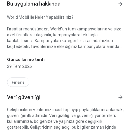
Bu uygulama hakkında
arrow_forward
World Mobil ile Neler Yapabilirsiniz?
Fırsatlar menüsünden; World’ün tüm kampanyalarına ve size
özel fırsatlara ulaşabilir, kampanyalara tek tuşla
katılabilirsiniz. Kampanyaları kategoriler arasında hızlıca
keşfedebilir, favorilerinize eklediğiniz kampanyalara anında
Akıllı Alışverişin Yeni Adı: World Mobil!
erişebilirsiniz. Gelişmiş arama ve filtreleme özellikleriyle
aradığınız kampanyayı kolayca bulabilir, kampanya
Güncellenme tarihi
katılımlarınızı, kazanım süreçlerinizi ve elde ettiğiniz puan ile
29 Tem 2026
indirimleri anlık olarak takip edebilirsiniz.
Finans
Kazandıklarım menüsünden; Kredi kartlarınız, TLcard’larınız
ve ön ödemeli kartlarınızla gerçekleştirdiğiniz işlemlerinizden
Veri güvenliği
arrow_forward
kazandığınız puan ve indirimleri görüntüleyebilir, harcadığınız
puanların detayına erişebilirsiniz.
Geliştiricilerin verilerinizi nasıl toplayıp paylaştıklarını anlamak,
güvenliğin ilk adımıdır. Veri gizliliği ve güvenliği yöntemleri;
kullanımınıza, bölgenize ve yaşınıza göre değişiklik
World Pay menüsünden; QR Kod ile Öde özelliği sayesinde
gösterebilir. Geliştiricinin sağladığı bu bilgiler zaman içinde
kart veya hesabınızdan zahmetsizce ödeme yapabilirsiniz.