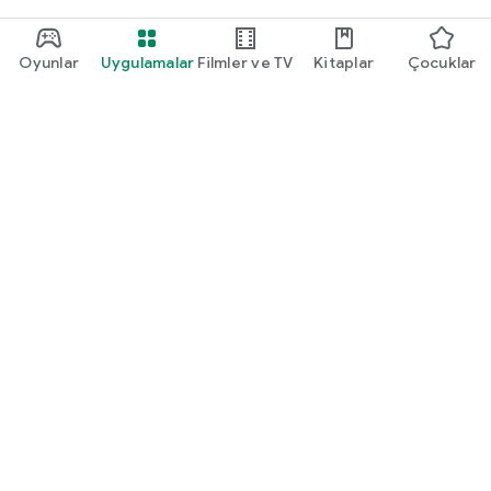
Oyunlar
Uygulamalar
Filmler ve TV
Kitaplar
Çocuklar
Google Play
Play Pass
Play Puanları
Hediye kartları
Kullan
Geri ödeme politikası
Çocuklar ve aile