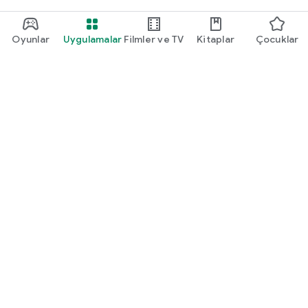
Oyunlar
Uygulamalar
Filmler ve TV
Kitaplar
Çocuklar
Google Play
Play Pass
Play Puanları
Hediye kartları
Kullan
Geri ödeme politikası
Çocuklar ve aile