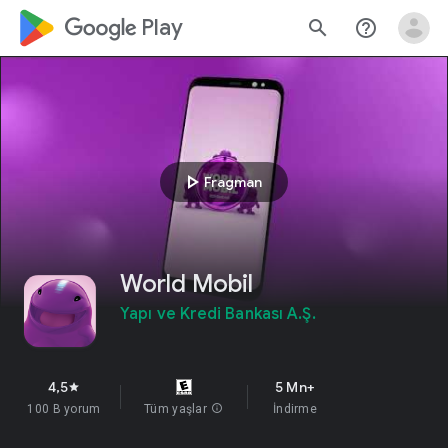
google_logo Play
search
help_outline
play_arrow
Fragman
World Mobil
Yapı ve Kredi Bankası A.Ş.
4,5
5 Mn+
star
100 B yorum
Tüm yaşlar
info
İndirme