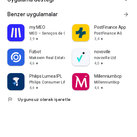
Benzer uygulamalar
arrow_forward
my MEO
PostFinance App
MEO – Serviços de Comunicações e Multimédia, S.A.
PostFinance AG
3,9
3,4
star
star
Fizbot
novoville
Makswin Real Estate Technologies
novoville Ltd
4,6
4,0
star
star
Philips Lumea IPL
Millenniumbcp
Philips Consumer Lifestyle B.V.
Millenniumbcp
4,6
4,6
star
star
flag
Uygunsuz olarak işaretle