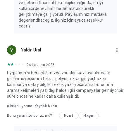
ve gelişen finansal teknolojiler ışığında, en iyi
kullanıcı deneyimini hedef alarak sürekli
geliştirmeye çalışıyoruz. Paylaşımınızı mutlaka
değerlendireceğiz. İlginiz için ayrıca teşekkür
ederiz.
more_vert
Yalcin Ural
24 Haziran 2026
Uygulama'yı her açtığımızda var olan bazı uygulamalar
görünmüyor,sonra tekrar geliyor,tekrar gidiyor,bazen
kampanya detay bilgileri eksik yazılıyor,arama butonuna
arama kelimeleri yazıldığı halde ilgili kampanyalar gelmiyor,bir
süre öncesine kadar daha kullanışlı idi.
8
kişi bu yorumu faydalı buldu
Evet
Hayır
Bunu yararlı buldunuz mu?