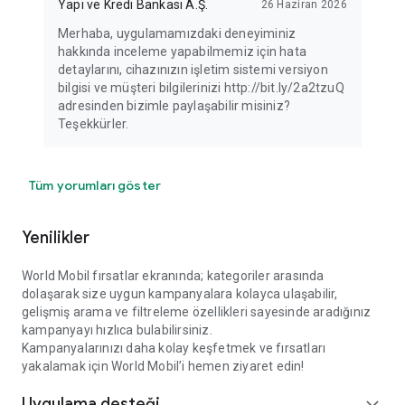
Yapı ve Kredi Bankası A.Ş.
26 Haziran 2026
Merhaba, uygulamamızdaki deneyiminiz
hakkında inceleme yapabilmemiz için hata
detaylarını, cihazınızın işletim sistemi versiyon
bilgisi ve müşteri bilgilerinizi http://bit.ly/2a2tzuQ
adresinden bizimle paylaşabilir misiniz?
Teşekkürler.
Tüm yorumları göster
Yenilikler
World Mobil fırsatlar ekranında; kategoriler arasında
dolaşarak size uygun kampanyalara kolayca ulaşabilir,
gelişmiş arama ve filtreleme özellikleri sayesinde aradığınız
kampanyayı hızlıca bulabilirsiniz.
Kampanyalarınızı daha kolay keşfetmek ve fırsatları
yakalamak için World Mobil’i hemen ziyaret edin!
Uygulama desteği
expand_more