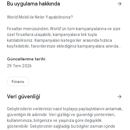
Bu uygulama hakkında
arrow_forward
World Mobil ile Neler Yapabilirsiniz?
Fırsatlar menüsünden; World’ün tüm kampanyalarına ve size
özel fırsatlara ulaşabilir, kampanyalara tek tuşla
katılabilirsiniz. Kampanyaları kategoriler arasında hızlıca
keşfedebilir, favorilerinize eklediğiniz kampanyalara anında
Akıllı Alışverişin Yeni Adı: World Mobil!
erişebilirsiniz. Gelişmiş arama ve filtreleme özellikleriyle
aradığınız kampanyayı kolayca bulabilir, kampanya
Güncellenme tarihi
katılımlarınızı, kazanım süreçlerinizi ve elde ettiğiniz puan ile
29 Tem 2026
indirimleri anlık olarak takip edebilirsiniz.
Finans
Kazandıklarım menüsünden; Kredi kartlarınız, TLcard’larınız
ve ön ödemeli kartlarınızla gerçekleştirdiğiniz işlemlerinizden
Veri güvenliği
arrow_forward
kazandığınız puan ve indirimleri görüntüleyebilir, harcadığınız
puanların detayına erişebilirsiniz.
Geliştiricilerin verilerinizi nasıl toplayıp paylaştıklarını anlamak,
güvenliğin ilk adımıdır. Veri gizliliği ve güvenliği yöntemleri;
kullanımınıza, bölgenize ve yaşınıza göre değişiklik
World Pay menüsünden; QR Kod ile Öde özelliği sayesinde
gösterebilir. Geliştiricinin sağladığı bu bilgiler zaman içinde
kart veya hesabınızdan zahmetsizce ödeme yapabilirsiniz.