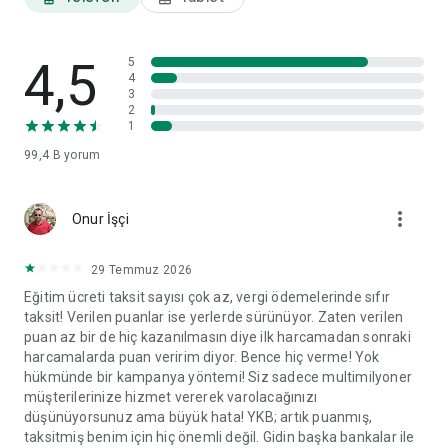
ayarları ve veri paylaşım izinleri gibi tercihlerinizi görüntüleyip
ilgili başlıklar altında değişikliklerinizi yapabilirsiniz.
4,5
World Mobil'i yorumlarınız doğrultusunda geliştirmeye devam
5
4
edeceğiz.
3
2
1
99,4 B
yorum
more_vert
Onur İşçi
29 Temmuz 2026
Eğitim ücreti taksit sayısı çok az, vergi ödemelerinde sıfır
taksit! Verilen puanlar ise yerlerde sürünüyor. Zaten verilen
puan az bir de hiç kazanılmasın diye ilk harcamadan sonraki
harcamalarda puan veririm diyor. Bence hiç verme! Yok
hükmünde bir kampanya yöntemi! Siz sadece multimilyoner
müşterilerinize hizmet vererek varolacağınızı
düşünüyorsunuz ama büyük hata! YKB; artık puanmış,
taksitmiş benim için hiç önemli değil. Gidin başka bankalar ile